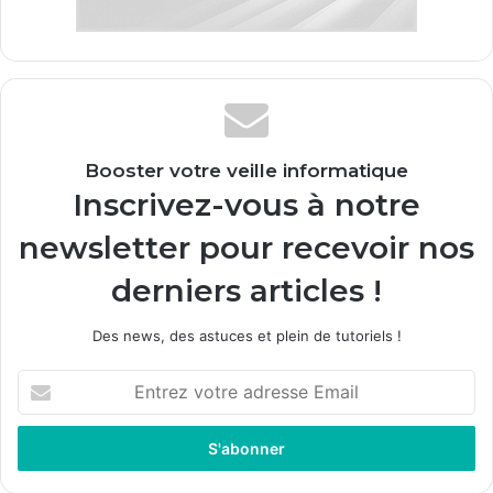
Booster votre veille informatique
Inscrivez-vous à notre
newsletter pour recevoir nos
derniers articles !
Des news, des astuces et plein de tutoriels !
E
n
t
r
e