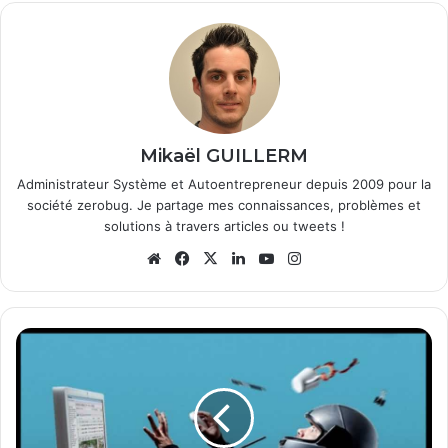
Mikaël GUILLERM
Administrateur Système et Autoentrepreneur depuis 2009 pour la
société zerobug. Je partage mes connaissances, problèmes et
solutions à travers articles ou tweets !
We
Fa
X
Lin
Yo
Ins
bsi
ce
ke
uT
tag
te
bo
din
ub
ra
ok
e
m
L
e
s
N
e
w