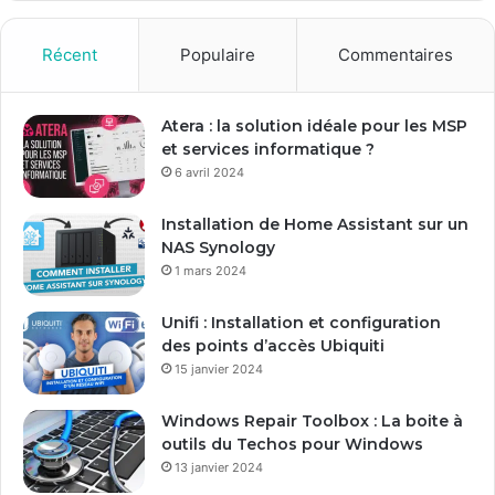
z
v
o
Récent
Populaire
Commentaires
t
r
e
Atera : la solution idéale pour les MSP
a
et services informatique ?
d
6 avril 2024
r
e
Installation de Home Assistant sur un
s
NAS Synology
s
1 mars 2024
e
E
Unifi : Installation et configuration
m
des points d’accès Ubiquiti
a
15 janvier 2024
i
l
Windows Repair Toolbox : La boite à
outils du Techos pour Windows
13 janvier 2024