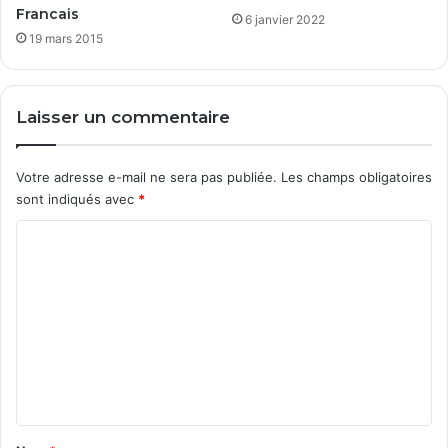
s
l
Francais
6 janvier 2022
s
é
19 mars 2015
e
c
!
h
a
r
Laisser un commentaire
g
e
m
Votre adresse e-mail ne sera pas publiée.
Les champs obligatoires
e
sont indiqués avec
*
n
C
t
s
o
N
m
e
w
m
s
e
g
r
n
o
t
u
a
p