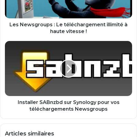
s
g
r
o
Les Newsgroups : Le téléchargement illimité à
u
haute vitesse !
p
s
I
:
n
L
s
e
t
t
a
é
l
l
l
é
e
c
r
h
S
Installer SABnzbd sur Synology pour vos
a
A
téléchargements Newsgroups
r
B
g
n
e
z
Articles similaires
m
b