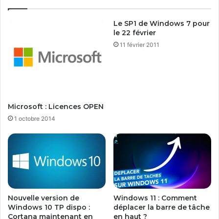
e
d
n
s
Le SP1 de Windows 7 pour
t
u
le 22 février
i
r
11 février 2011
l
S
l
y
i
n
m
o
i
l
t
o
Microsoft : Licences OPEN
é
g
à
y
1 octobre 2014
h
p
a
o
u
u
t
r
e
v
v
o
i
s
Nouvelle version de
Windows 11 : Comment
t
t
Windows 10 TP dispo :
déplacer la barre de tâche
e
é
Cortana maintenant en
en haut ?