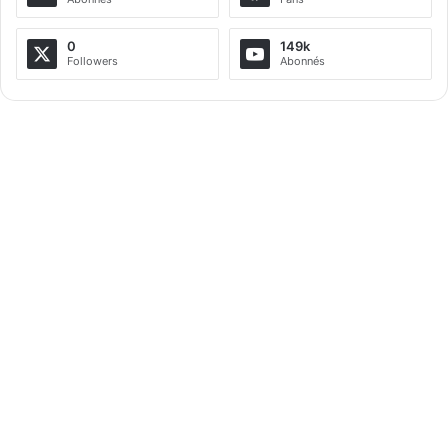
n
a
0
149k
Followers
Abonnés
t
i
v
e
: