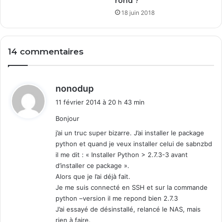
rond ?
p
18 juin 2018
L
o
g
14 commentaires
V
i
e
w
d
nonodup
i
11 février 2014 à 20 h 43 min
t
Bonjour
:
j’ai un truc super bizarre. J’ai installer le package
python et quand je veux installer celui de sabnzbd
il me dit : « Installer Python > 2.7.3-3 avant
d’installer ce package ».
Alors que je l’ai déjà fait.
Je me suis connecté en SSH et sur la commande
python –version il me repond bien 2.7.3
J’ai essayé de désinstallé, relancé le NAS, mais
rien à faire.