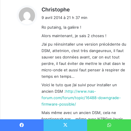
d
Christophe
i
9 avril 2014 à 21 h 37 min
t
Ro putaing, la galère !
:
Alors maintenant, je sais 2 choses !
J’ai pu réinsintaller une version précédente du
DSM, attetnion, c’est très dangeureux, il faut
sauver ses données avant, car on eut tout
perdre, il faut éviter de mettre le chat dasn le
micro-onde et aussi faut penser à respirer de
temps en temps…
Voici le tuto que j’ai suivi pour installer un
ancien DSM :
http://www.nas-
forum.com/forum/topic/16488-downgrade-
firmware-possible/
Mais même avec un ancien DSM, cela ne
fonctionnait pas… même avec NZBGet j’avais
le même pb: pas possible d’écrire dans le