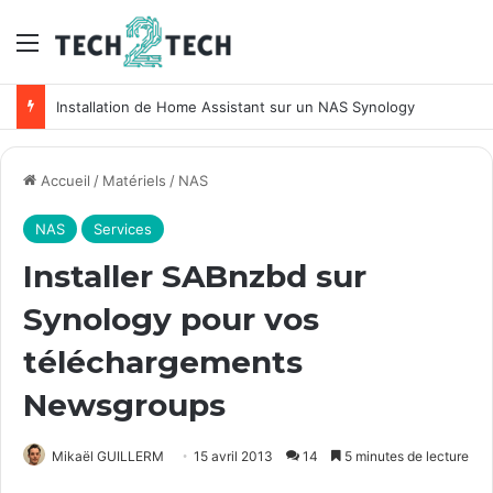
Menu
Unifi : Installation et configuration des points d’accès Ubiquiti
Accueil
/
Matériels
/
NAS
NAS
Services
Installer SABnzbd sur
Synology pour vos
téléchargements
Newsgroups
Mikaël GUILLERM
15 avril 2013
14
5 minutes de lecture