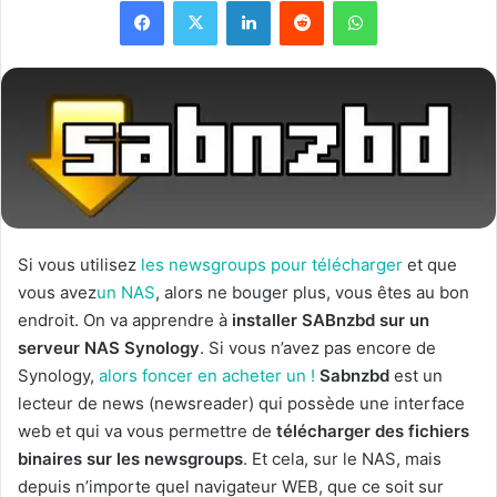
Facebook
X
Linkedin
Reddit
WhatsApp
Si vous utilisez
les newsgroups pour télécharger
et que
vous avez
un NAS
, alors ne bouger plus, vous êtes au bon
endroit. On va apprendre à
installer SABnzbd sur un
serveur NAS Synology
. Si vous n’avez pas encore de
Synology,
alors foncer en acheter un !
Sabnzbd
est un
lecteur de news (newsreader) qui possède une interface
web et qui va vous permettre de
télécharger des fichiers
binaires sur les newsgroups
. Et cela, sur le NAS, mais
depuis n’importe quel navigateur WEB, que ce soit sur