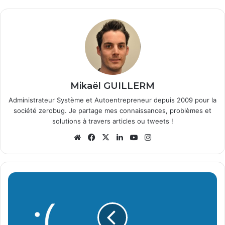
Mikaël GUILLERM
Administrateur Système et Autoentrepreneur depuis 2009 pour la
société zerobug. Je partage mes connaissances, problèmes et
solutions à travers articles ou tweets !
We
Fa
X
Lin
Yo
Ins
bsi
ce
ke
uT
tag
te
bo
din
ub
ra
ok
e
m
E
c
r
a
n