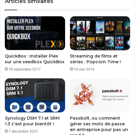
Articles similaires
a
o
y
n
W
n
i
e
n
x
d
i
o
o
w
n
s
s
QuickBox : Installer Plex
Streaming de films et
d
r
sur une seedbox QuickBox
séries : Popcorn Time !
'
é
18 septembre 2017
14 mai 2014
a
s
v
e
r
a
i
u
l
x
2
a
0
v
1
e
Synology DSM 7.1 et SRM
Passbolt, ou comment
3
c
1.3 c’est pour bientôt !
gérer ses mots de passe
T
en entreprise pour pas un
7 décembre 2021
c