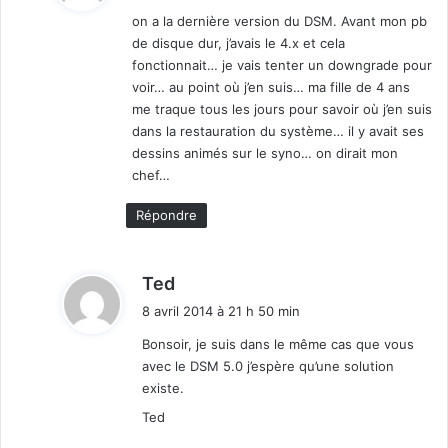
t
on a la dernière version du DSM. Avant mon pb
de disque dur, j’avais le 4.x et cela
:
fonctionnait… je vais tenter un downgrade pour
voir… au point où j’en suis… ma fille de 4 ans
me traque tous les jours pour savoir où j’en suis
dans la restauration du système… il y avait ses
dessins animés sur le syno… on dirait mon
chef…
Répondre
d
Ted
i
8 avril 2014 à 21 h 50 min
t
Bonsoir, je suis dans le même cas que vous
avec le DSM 5.0 j’espère qu’une solution
:
existe.
Ted