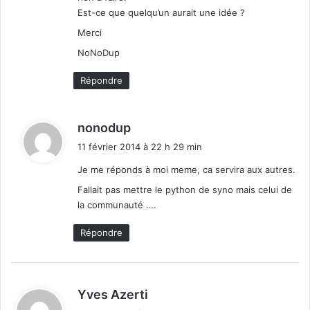
Est-ce que quelqu’un aurait une idée ?
Merci
NoNoDup
Répondre
d
nonodup
i
11 février 2014 à 22 h 29 min
t
Je me réponds à moi meme, ca servira aux autres.
:
Fallait pas mettre le python de syno mais celui de
la communauté ….
Répondre
d
Yves Azerti
i