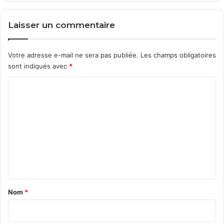
Laisser un commentaire
Votre adresse e-mail ne sera pas publiée.
Les champs obligatoires
sont indiqués avec
*
C
o
m
m
e
n
t
a
Nom
*
i
r