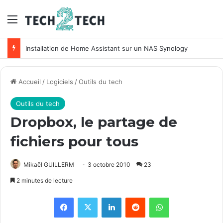
Menu
Unifi : Installation et configuration des points d’accès Ubiquiti
Accueil
/
Logiciels
/
Outils du tech
Outils du tech
Dropbox, le partage de
fichiers pour tous
Mikaël GUILLERM
3 octobre 2010
23
2 minutes de lecture
Facebook
X
Linkedin
Reddit
WhatsApp