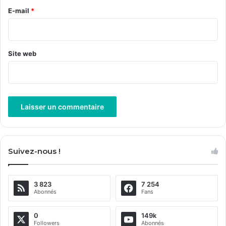
e
E-mail
*
*
Site web
A
l
Suivez-nous !
t
e
3 823
7 254
r
Abonnés
Fans
n
a
0
149k
Followers
Abonnés