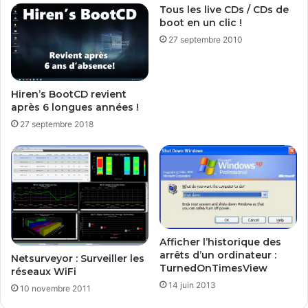
Tous les live CDs / CDs de
u
n
boot en un clic !
s
t
27 septembre 2010
a
t
i
o
Hiren’s BootCD revient
n
après 6 longues années !
s
27 septembre 2018
a
n
s
c
a
r
t
e
Afficher l’historique des
m
arrêts d’un ordinateur :
Netsurveyor : Surveiller les
è
TurnedOnTimesView
réseaux WiFi
r
14 juin 2013
e
10 novembre 2011