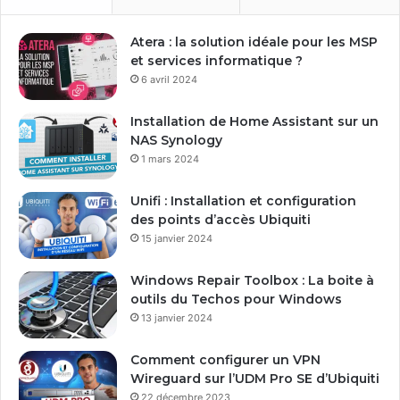
r
e
Atera : la solution idéale pour les MSP
a
et services informatique ?
d
6 avril 2024
r
e
Installation de Home Assistant sur un
s
NAS Synology
s
1 mars 2024
e
E
Unifi : Installation et configuration
m
des points d’accès Ubiquiti
a
15 janvier 2024
i
l
Windows Repair Toolbox : La boite à
outils du Techos pour Windows
13 janvier 2024
Comment configurer un VPN
Wireguard sur l’UDM Pro SE d’Ubiquiti
22 décembre 2023