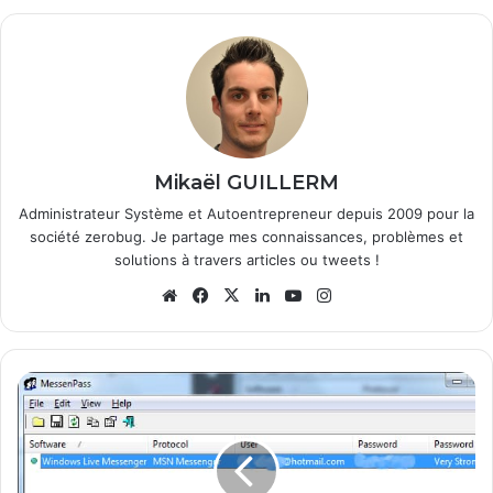
Mikaël GUILLERM
Administrateur Système et Autoentrepreneur depuis 2009 pour la
société zerobug. Je partage mes connaissances, problèmes et
solutions à travers articles ou tweets !
We
Fa
X
Lin
Yo
Ins
bsi
ce
ke
uT
tag
te
bo
din
ub
ra
ok
e
m
R
e
t
r
o