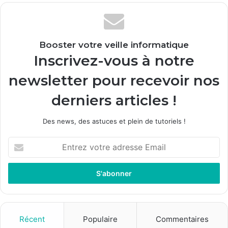
Booster votre veille informatique
Inscrivez-vous à notre
newsletter pour recevoir nos
derniers articles !
Des news, des astuces et plein de tutoriels !
E
n
t
r
e
z
v
o
Récent
Populaire
Commentaires
t