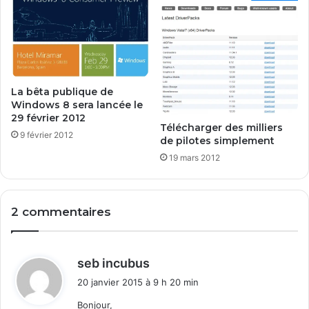
t
a
a
r
r
d
t
é
8
f
a
u
La bêta publique de
l
Windows 8 sera lancée le
29 février 2012
t
Télécharger des milliers
9 février 2012
de pilotes simplement
19 mars 2012
2 commentaires
d
seb incubus
i
20 janvier 2015 à 9 h 20 min
t
Bonjour,