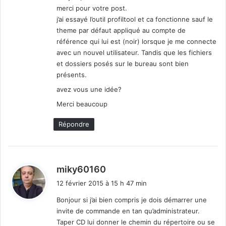
merci pour votre post.
:
j’ai essayé l’outil profiltool et ca fonctionne sauf le
theme par défaut appliqué au compte de
référence qui lui est (noir) lorsque je me connecte
avec un nouvel utilisateur. Tandis que les fichiers
et dossiers posés sur le bureau sont bien
présents.
avez vous une idée?
Merci beaucoup
Répondre
d
miky60160
i
12 février 2015 à 15 h 47 min
t
Bonjour si j’ai bien compris je dois démarrer une
invite de commande en tan qu’administrateur.
:
Taper CD lui donner le chemin du répertoire ou se