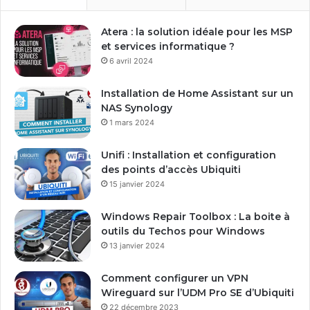
r
e
Atera : la solution idéale pour les MSP
a
et services informatique ?
d
6 avril 2024
r
e
Installation de Home Assistant sur un
s
NAS Synology
s
1 mars 2024
e
E
Unifi : Installation et configuration
m
des points d’accès Ubiquiti
a
15 janvier 2024
i
l
Windows Repair Toolbox : La boite à
outils du Techos pour Windows
13 janvier 2024
Comment configurer un VPN
Wireguard sur l’UDM Pro SE d’Ubiquiti
22 décembre 2023