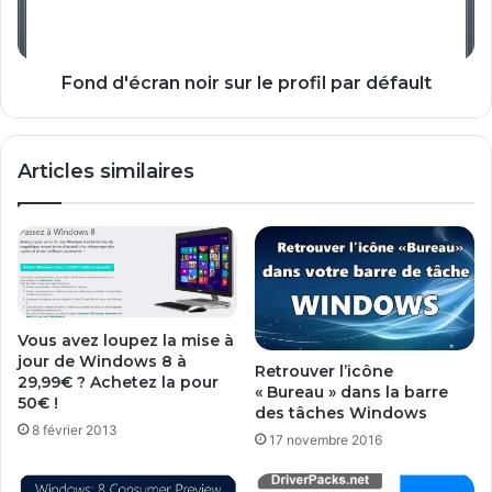
a
é
r
c
r
r
e
a
Fond d'écran noir sur le profil par défault
r
n
s
n
u
o
Articles similaires
r
i
W
r
i
s
n
u
d
r
o
l
w
e
s
p
Vous avez loupez la mise à
8
r
jour de Windows 8 à
Retrouver l’icône
a
o
29,99€ ? Achetez la pour
« Bureau » dans la barre
v
50€ !
f
des tâches Windows
e
i
8 février 2013
17 novembre 2016
c
l
S
p