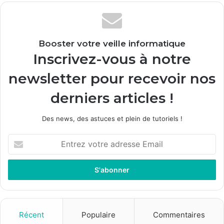
Booster votre veille informatique
Inscrivez-vous à notre
newsletter pour recevoir nos
derniers articles !
Des news, des astuces et plein de tutoriels !
E
n
t
r
e
z
v
o
Récent
Populaire
Commentaires
t