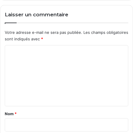
Laisser un commentaire
Votre adresse e-mail ne sera pas publiée.
Les champs obligatoires
sont indiqués avec
*
C
o
m
m
e
n
t
a
Nom
*
i
r