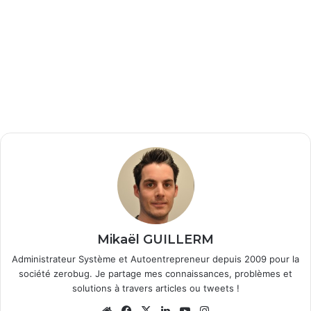
Mikaël GUILLERM
Administrateur Système et Autoentrepreneur depuis 2009 pour la
société zerobug. Je partage mes connaissances, problèmes et
solutions à travers articles ou tweets !
We
Fa
X
Lin
Yo
Ins