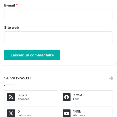
e
E-mail
*
*
Site web
A
l
Suivez-nous !
t
e
3 823
7 254
r
Abonnés
Fans
n
a
0
149k
Followers
Abonnés