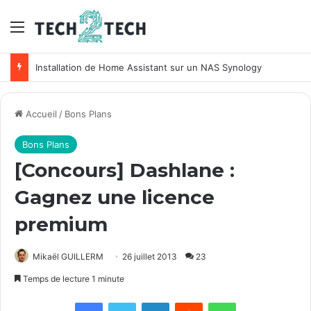
Menu
Installation de Home Assistant sur un NAS Synology
Accueil
/
Bons Plans
Bons Plans
[Concours] Dashlane :
Gagnez une licence
premium
Mikaël GUILLERM
26 juillet 2013
23
Temps de lecture 1 minute
Facebook
X
Linkedin
Reddit
WhatsApp