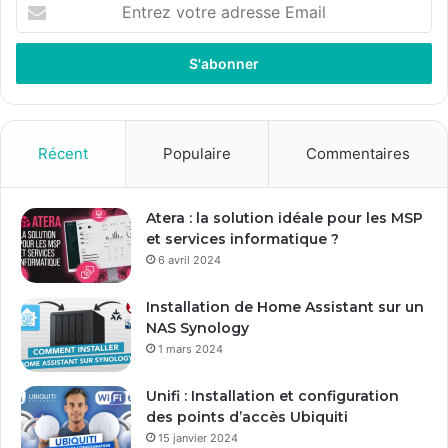
E
n
t
r
e
z
v
o
Récent
Populaire
Commentaires
t
r
e
Atera : la solution idéale pour les MSP
a
et services informatique ?
d
6 avril 2024
r
e
Installation de Home Assistant sur un
s
NAS Synology
s
1 mars 2024
e
E
Unifi : Installation et configuration
m
des points d’accès Ubiquiti
a
15 janvier 2024
i