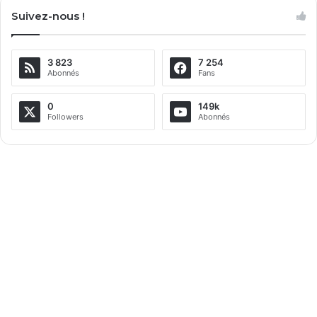
Suivez-nous !
t
e
3 823
7 254
r
Abonnés
Fans
n
a
0
149k
Followers
Abonnés
t
i
v
e
: