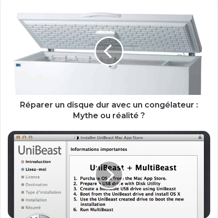
ok
e
m
R
é
p
a
r
e
r
u
n
d
Réparer un disque dur avec un congélateur :
i
Mythe ou réalité ?
s
q
[
u
H
e
a
d
c
u
k
r
i
a
n
v
t
e
o