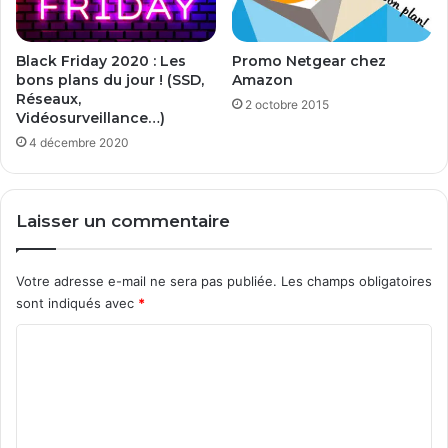
u
s
r
i
é
o
Black Friday 2020 : Les
Promo Netgear chez
a
n
bons plans du jour ! (SSD,
Amazon
l
2
Réseaux,
2 octobre 2015
i
Vidéosurveillance…)
t
4 décembre 2020
é
?
Laisser un commentaire
Votre adresse e-mail ne sera pas publiée.
Les champs obligatoires
sont indiqués avec
*
C
o
m
m