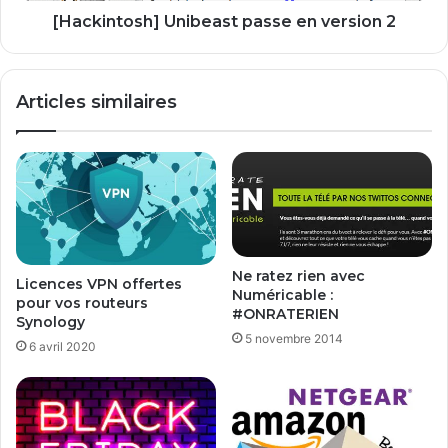
c
s
[Hackintosh] Unibeast passe en version 2
u
h
n
]
c
U
Articles similaires
o
n
n
i
g
b
é
e
l
a
a
s
t
t
e
p
u
a
Ne ratez rien avec
Licences VPN offertes
r
s
Numéricable :
pour vos routeurs
:
#ONRATERIEN
s
Synology
M
e
5 novembre 2014
6 avril 2020
y
e
t
n
h
v
e
e
o
r