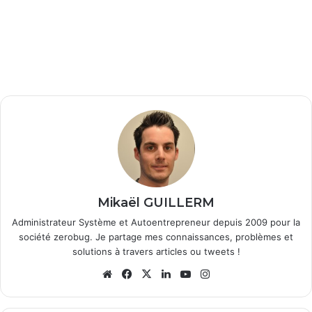
Mikaël GUILLERM
Administrateur Système et Autoentrepreneur depuis 2009 pour la
société zerobug. Je partage mes connaissances, problèmes et
solutions à travers articles ou tweets !
We
Fa
X
Lin
Yo
Ins
bsi
ce
ke
uT
tag
te
bo
din
ub
ra