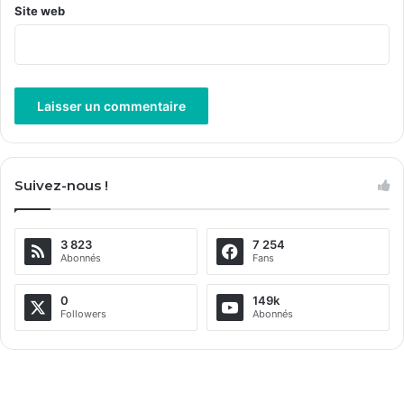
Site web
A
l
Suivez-nous !
t
e
3 823
7 254
r
Abonnés
Fans
n
a
0
149k
Followers
Abonnés
t
i
v