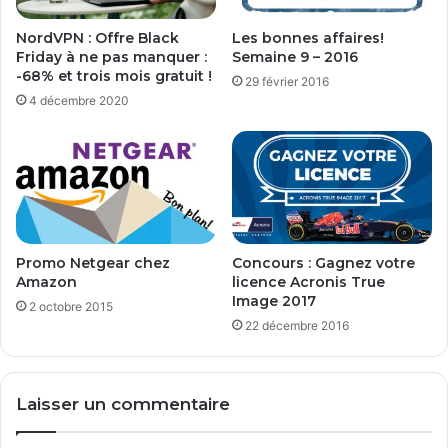
j
a
NordVPN : Offre Black
Les bonnes affaires!
v
Friday à ne pas manquer :
Semaine 9 – 2016
e
-68% et trois mois gratuit !
29 février 2016
(
4 décembre 2020
B
e
t
a
)
s
u
r
Promo Netgear chez
Concours : Gagnez votre
P
Amazon
licence Acronis True
C
Image 2017
2 octobre 2015
a
22 décembre 2016
v
e
c
Laisser un commentaire
V
M
w