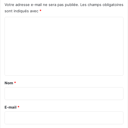
Votre adresse e-mail ne sera pas publiée.
Les champs obligatoires
a
sont indiqués avec
*
r
e
C
o
m
m
e
n
t
a
Nom
*
i
r
e
E-mail
*
*