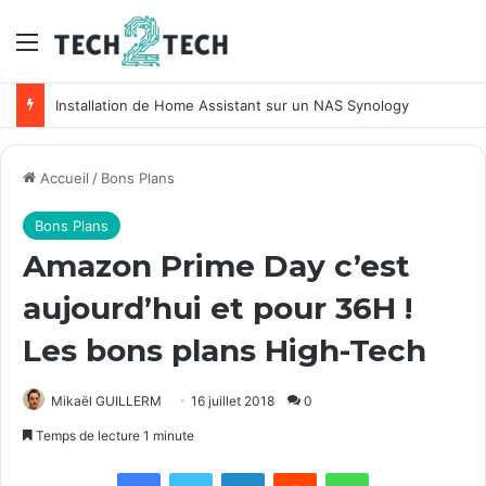
Menu
Installation de Home Assistant sur un NAS Synology
Accueil
/
Bons Plans
Bons Plans
Amazon Prime Day c’est
aujourd’hui et pour 36H !
Les bons plans High-Tech
Mikaël GUILLERM
16 juillet 2018
0
Temps de lecture 1 minute
Facebook
X
Linkedin
Reddit
WhatsApp