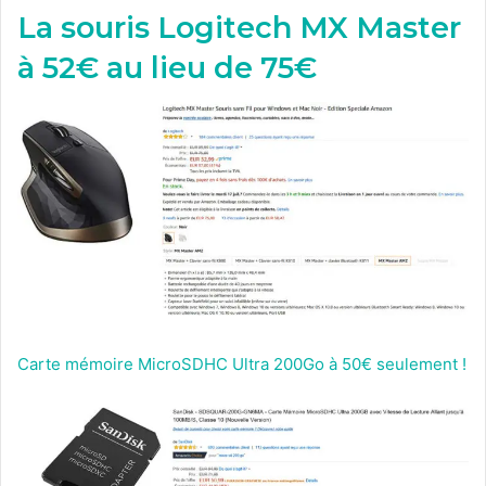
La souris Logitech MX Master
à 52€ au lieu de 75€
Carte mémoire MicroSDHC Ultra 200Go à 50€ seulement !