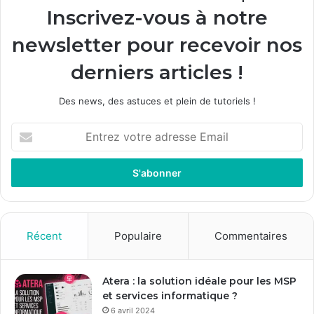
Inscrivez-vous à notre
newsletter pour recevoir nos
derniers articles !
Des news, des astuces et plein de tutoriels !
E
n
t
r
e
z
v
o
Récent
Populaire
Commentaires
t
r
e
Atera : la solution idéale pour les MSP
a
et services informatique ?
d
6 avril 2024