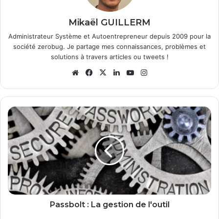
Mikaël GUILLERM
Administrateur Système et Autoentrepreneur depuis 2009 pour la
société zerobug. Je partage mes connaissances, problèmes et
solutions à travers articles ou tweets !
We
Fa
X
Lin
Yo
Ins
bsi
ce
ke
uT
tag
te
bo
din
ub
ra
ok
e
m
P
a
s
s
b
o
l
t
:
L
Passbolt : La gestion de l'outil
a