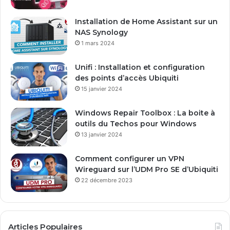
r
e
Installation de Home Assistant sur un
s
NAS Synology
s
1 mars 2024
e
E
Unifi : Installation et configuration
m
des points d’accès Ubiquiti
a
15 janvier 2024
i
l
Windows Repair Toolbox : La boite à
outils du Techos pour Windows
13 janvier 2024
Comment configurer un VPN
Wireguard sur l’UDM Pro SE d’Ubiquiti
22 décembre 2023
Articles Populaires