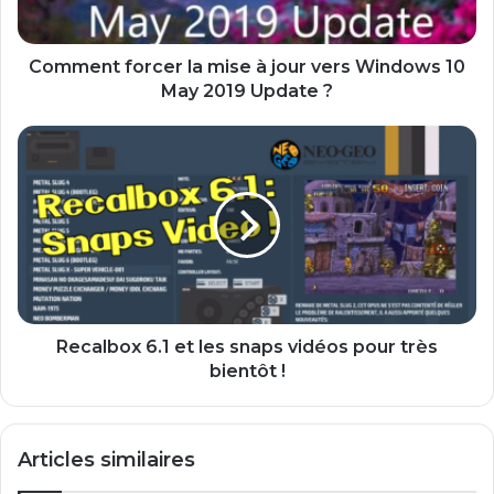
Windows
10
May
Comment forcer la mise à jour vers Windows 10
2019
May 2019 Update ?
Update
?
Recalbox
6.1
et
les
snaps
vidéos
pour
très
bientôt
!
Recalbox 6.1 et les snaps vidéos pour très
bientôt !
Articles similaires