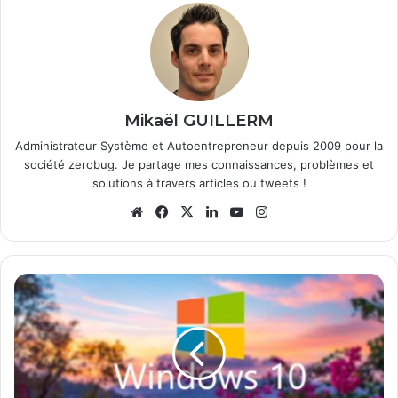
Mikaël GUILLERM
Administrateur Système et Autoentrepreneur depuis 2009 pour la
société zerobug. Je partage mes connaissances, problèmes et
solutions à travers articles ou tweets !
Website
Facebook
X
Linkedin
YouTube
Instagram
Comment
forcer
la
mise
à
jour
vers