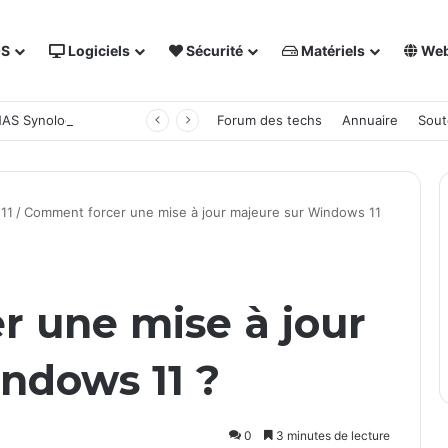
OS
Logiciels
Sécurité
Matériels
We
 NAS Synology
Forum des techs
Annuaire
Sout
11
/
Comment forcer une mise à jour majeure sur Windows 11
 une mise à jour
ndows 11 ?
0
3 minutes de lecture