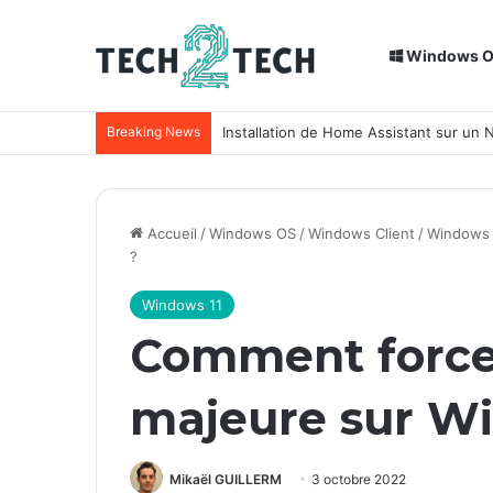
Windows 
Breaking News
Installation de Home Assistant sur un
Accueil
/
Windows OS
/
Windows Client
/
Windows 
?
Windows 11
Comment forcer
majeure sur Wi
Mikaël GUILLERM
3 octobre 2022