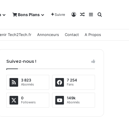
Connexion
Article Aléatoire
Sidebar (barre la
Rechercher
b
Bons Plans
Suivre
enir Tech2Tech.fr
Annonceurs
Contact
A Propos
Suivez-nous !
3 823
7 254
Abonnés
Fans
0
149k
Followers
Abonnés