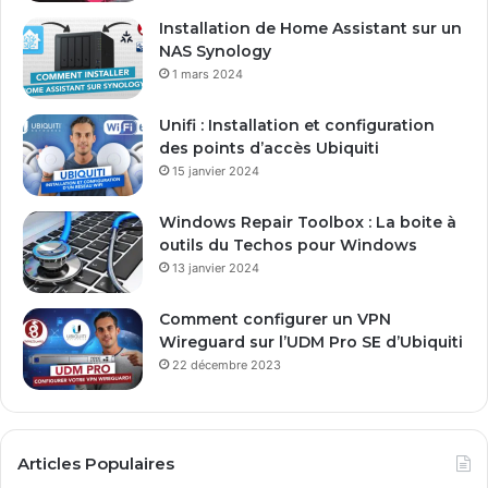
e
Installation de Home Assistant sur un
s
NAS Synology
s
1 mars 2024
e
E
Unifi : Installation et configuration
m
des points d’accès Ubiquiti
a
15 janvier 2024
i
l
Windows Repair Toolbox : La boite à
outils du Techos pour Windows
13 janvier 2024
Comment configurer un VPN
Wireguard sur l’UDM Pro SE d’Ubiquiti
22 décembre 2023
Articles Populaires