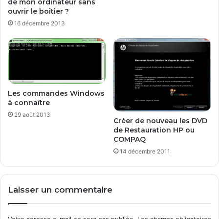
de mon ordinateur sans
l
é
ouvrir le boîtier ?
e
c
16 décembre 2013
?
h
W
a
i
r
n
g
d
e
o
m
w
e
Les commandes Windows
s
n
à connaître
8
t
29 août 2013
,
Créer de nouveau les DVD
W
de Restauration HP ou
i
COMPAQ
n
14 décembre 2011
d
o
w
Laisser un commentaire
s
7
.