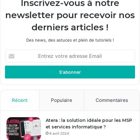
Inscrivez-vous à notre
newsletter pour recevoir nos
derniers articles !
Des news, des astuces et plein de tutoriels !
E
n
t
r
e
z
v
o
Récent
Populaire
Commentaires
t
r
e
Atera : la solution idéale pour les MSP
a
et services informatique ?
d
6 avril 2024
r