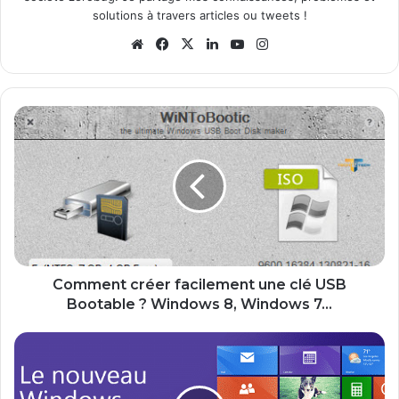
solutions à travers articles ou tweets !
We
Fa
X
Lin
Yo
Ins
bsi
ce
ke
uT
tag
te
bo
din
ub
ra
ok
e
m
C
o
m
m
e
n
t
c
r
é
Comment créer facilement une clé USB
e
Bootable ? Windows 8, Windows 7...
r
f
W
a
i
c
n
i
d