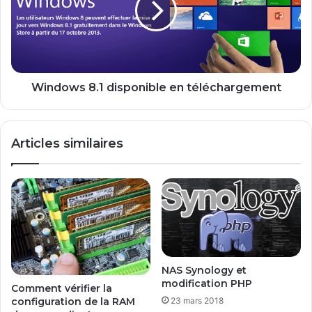
l
o
e
w
m
s
e
8
n
.
t
1
Windows 8.1 disponible en téléchargement
u
d
n
i
e
s
Articles similaires
c
p
l
o
é
n
U
i
S
b
B
l
B
e
o
e
o
n
NAS Synology et
t
t
modification PHP
Comment vérifier la
a
é
23 mars 2018
configuration de la RAM
b
l