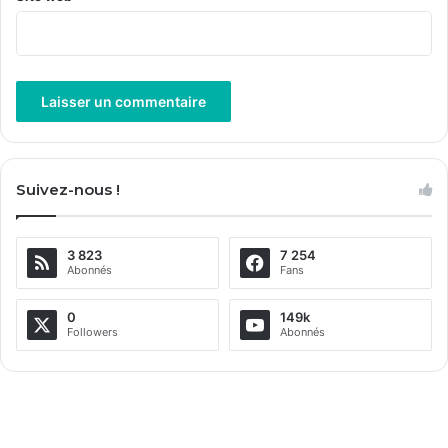
A
l
Suivez-nous !
t
e
3 823
7 254
r
Abonnés
Fans
n
a
0
149k
Followers
Abonnés
t
i
v
e