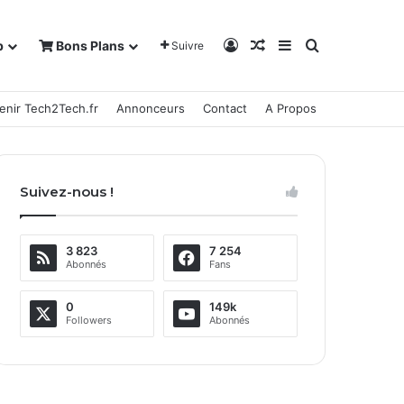
Connexion
Article Aléatoire
Sidebar (barre la
Rechercher
b
Bons Plans
Suivre
enir Tech2Tech.fr
Annonceurs
Contact
A Propos
Suivez-nous !
3 823
7 254
Abonnés
Fans
0
149k
Followers
Abonnés