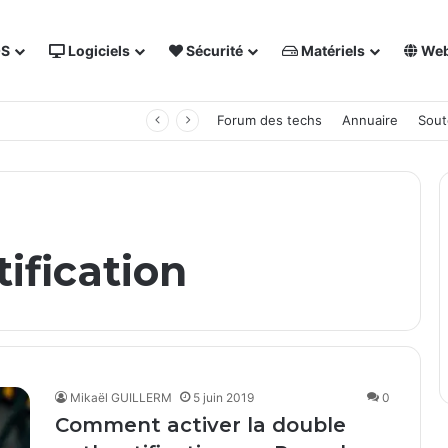
OS
Logiciels
Sécurité
Matériels
We
 NAS Synology
Forum des techs
Annuaire
Sout
ification
Mikaël GUILLERM
5 juin 2019
0
Comment activer la double