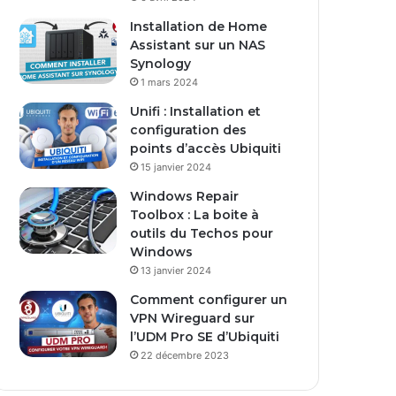
s
Installation de Home
e
Assistant sur un NAS
E
Synology
m
1 mars 2024
a
i
Unifi : Installation et
l
configuration des
points d’accès Ubiquiti
15 janvier 2024
Windows Repair
Toolbox : La boite à
outils du Techos pour
Windows
13 janvier 2024
Comment configurer un
VPN Wireguard sur
l’UDM Pro SE d’Ubiquiti
22 décembre 2023