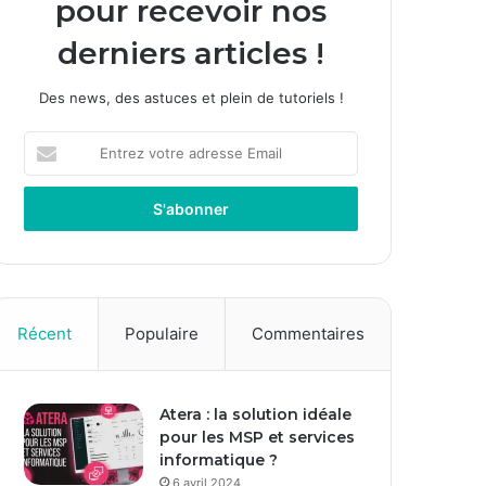
pour recevoir nos
derniers articles !
Des news, des astuces et plein de tutoriels !
E
n
t
r
e
z
v
o
t
Récent
Populaire
Commentaires
r
e
a
Atera : la solution idéale
d
pour les MSP et services
r
informatique ?
e
s
6 avril 2024