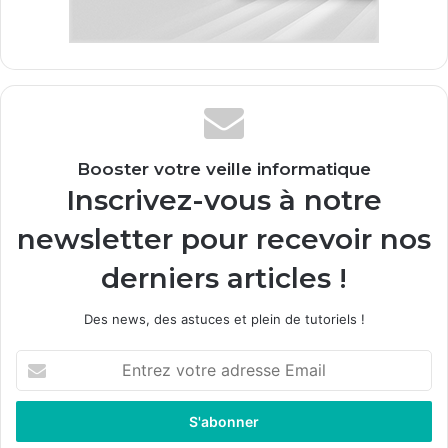
Booster votre veille informatique
Inscrivez-vous à notre
newsletter pour recevoir nos
derniers articles !
Des news, des astuces et plein de tutoriels !
E
n
t
r
e