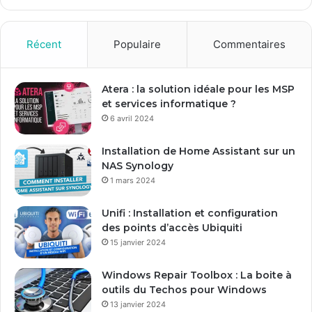
z
v
o
Récent
Populaire
Commentaires
t
r
e
Atera : la solution idéale pour les MSP
a
et services informatique ?
d
6 avril 2024
r
e
Installation de Home Assistant sur un
s
NAS Synology
s
1 mars 2024
e
E
Unifi : Installation et configuration
m
des points d’accès Ubiquiti
a
15 janvier 2024
i
l
Windows Repair Toolbox : La boite à
outils du Techos pour Windows
13 janvier 2024