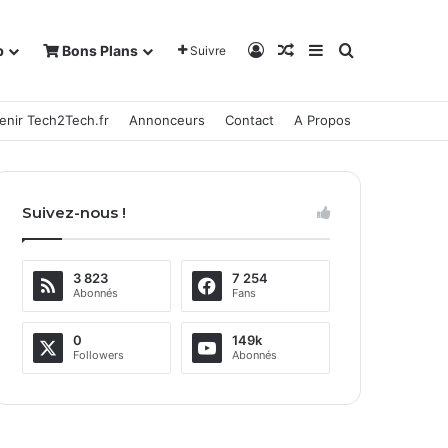
Connexion
Article Aléatoire
Sidebar (barre la
Rechercher
b
Bons Plans
Suivre
enir Tech2Tech.fr
Annonceurs
Contact
A Propos
Suivez-nous !
3 823
7 254
Abonnés
Fans
0
149k
Followers
Abonnés