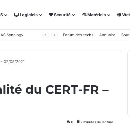
OS
Logiciels
Sécurité
Matériels
We
 NAS Synology
Forum des techs
Annuaire
Sout
R – 02/08/2021
alité du CERT-FR –
0
2 minutes de lecture