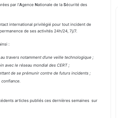
ées par l’
A
gence
N
ationale de la
S
écurité des
ntact international privilégié pour tout incident de
 permanence de ses activités 24h/24, 7j/7.
insi :
 au travers notamment d’une veille technologique ;
soin avec le réseau mondial des CERT ;
tant de se prémunir contre de futurs incidents ;
 confiance.
écédents articles publiés ces dernières semaines sur