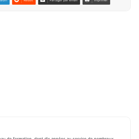
kedin
Reddit
Partager par email
Imprimer
eau de formation, dont dix années au service de nombreux