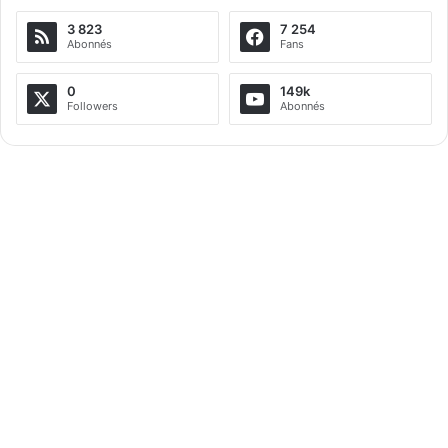
e
3 823
7 254
r
Abonnés
Fans
n
a
0
149k
Followers
Abonnés
t
i
v
e
: