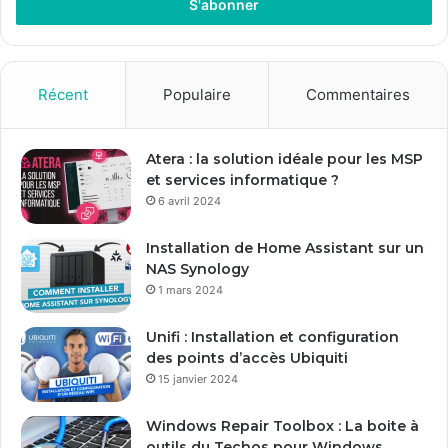
r
e
z
v
o
Récent
Populaire
Commentaires
t
r
e
Atera : la solution idéale pour les MSP
a
et services informatique ?
d
6 avril 2024
r
e
Installation de Home Assistant sur un
s
NAS Synology
s
1 mars 2024
e
E
Unifi : Installation et configuration
m
des points d’accès Ubiquiti
a
15 janvier 2024
i
l
Windows Repair Toolbox : La boite à
outils du Techos pour Windows