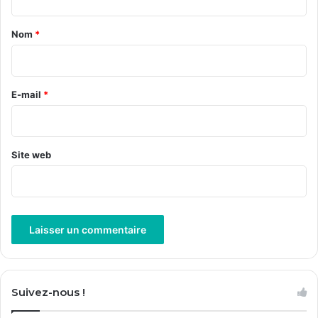
t
a
Nom
*
i
r
e
E-mail
*
*
Site web
A
l
Suivez-nous !
t