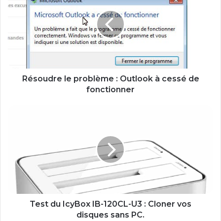
s
o
u
d
r
e
l
e
Résoudre le problème : Outlook à cessé de
p
fonctionner
r
o
T
b
e
l
s
è
t
m
d
e
u
:
I
O
c
u
y
t
B
Test du IcyBox IB-120CL-U3 : Cloner vos
l
o
disques sans PC.