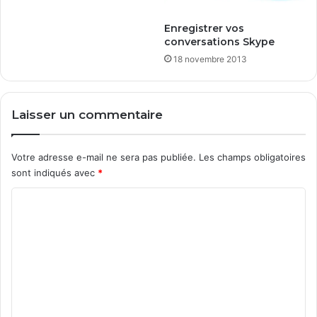
d
Enregistrer vos
i
conversations Skype
s
q
18 novembre 2013
u
e
s
Laisser un commentaire
s
a
n
Votre adresse e-mail ne sera pas publiée.
Les champs obligatoires
s
sont indiqués avec
*
P
C
C
.
o
m
m
e
n