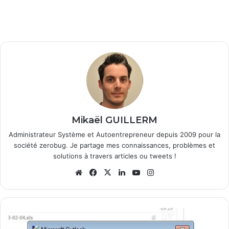
Mikaël GUILLERM
Administrateur Système et Autoentrepreneur depuis 2009 pour la
société zerobug. Je partage mes connaissances, problèmes et
solutions à travers articles ou tweets !
We
Fa
X
Lin
Yo
Ins
bsi
ce
ke
uT
tag
te
bo
din
ub
ra
ok
e
m
R
é