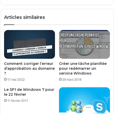
o
x
o
I
k
B
Articles similaires
à
-
c
1
e
2
s
0
s
C
é
L
d
-
e
U
f
3
Comment corriger l’erreur
Créer une tâche planifiée
o
:
d’approbation au domaine
pour redémarrer un
n
C
?
service Windows
c
l
17 mai 2022
29 mars 2018
t
o
i
n
Le SP1 de Windows 7 pour
o
e
le 22 février
n
r
11 février 2011
n
v
e
o
r
s