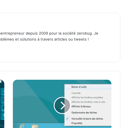
entrepreneur depuis 2009 pour la société zerobug. Je
lèmes et solutions à travers articles ou tweets !
W
i
n
d
o
w
s
8