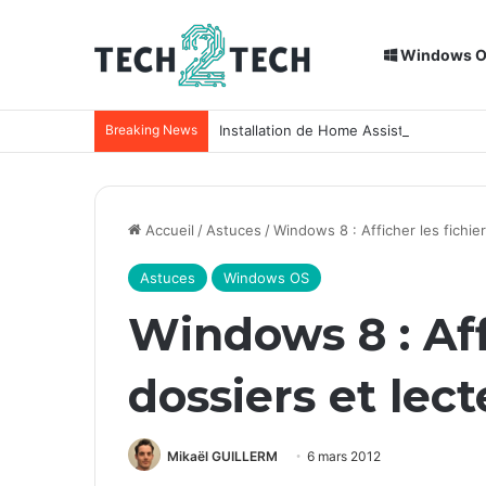
Windows 
Breaking News
Installation de Home Assistant sur un
Accueil
/
Astuces
/
Windows 8 : Afficher les fichie
Astuces
Windows OS
Windows 8 : Affi
dossiers et lec
Mikaël GUILLERM
6 mars 2012