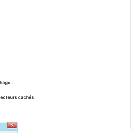
chage
:
t lecteurs cachés