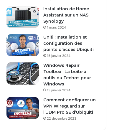
s
Installation de Home
e
Assistant sur un NAS
E
Synology
m
1 mars 2024
a
i
Unifi : Installation et
l
configuration des
points d’accès Ubiquiti
15 janvier 2024
Windows Repair
Toolbox : La boite à
outils du Techos pour
Windows
13 janvier 2024
Comment configurer un
VPN Wireguard sur
l’UDM Pro SE d’Ubiquiti
22 décembre 2023