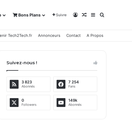
Connexion
Article Aléatoire
Sidebar (barre la
Rechercher
b
Bons Plans
Suivre
enir Tech2Tech.fr
Annonceurs
Contact
A Propos
Suivez-nous !
3 823
7 254
Abonnés
Fans
0
149k
Followers
Abonnés