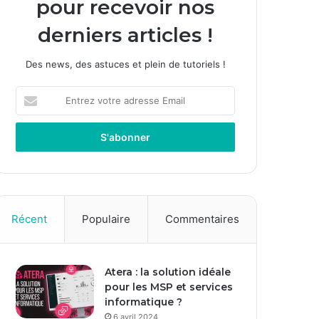
pour recevoir nos
derniers articles !
Des news, des astuces et plein de tutoriels !
E
n
t
r
e
z
v
o
t
Récent
Populaire
Commentaires
r
e
a
Atera : la solution idéale
d
pour les MSP et services
r
informatique ?
e
s
6 avril 2024