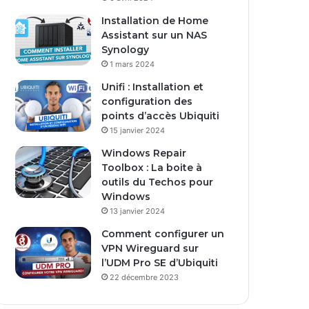
s
Installation de Home
e
Assistant sur un NAS
E
Synology
m
1 mars 2024
a
i
Unifi : Installation et
l
configuration des
points d’accès Ubiquiti
15 janvier 2024
Windows Repair
Toolbox : La boite à
outils du Techos pour
Windows
13 janvier 2024
Comment configurer un
VPN Wireguard sur
l’UDM Pro SE d’Ubiquiti
22 décembre 2023