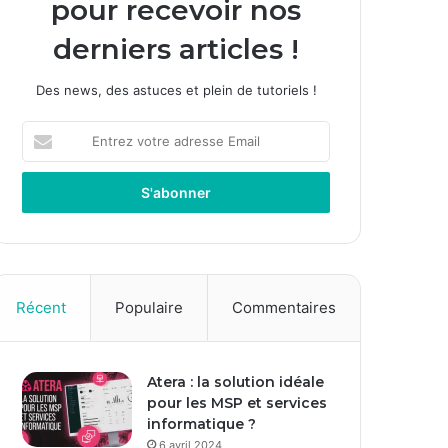
pour recevoir nos
derniers articles !
Des news, des astuces et plein de tutoriels !
E
n
t
r
e
z
v
o
t
Récent
Populaire
Commentaires
r
e
a
Atera : la solution idéale
d
pour les MSP et services
r
informatique ?
e
s
6 avril 2024