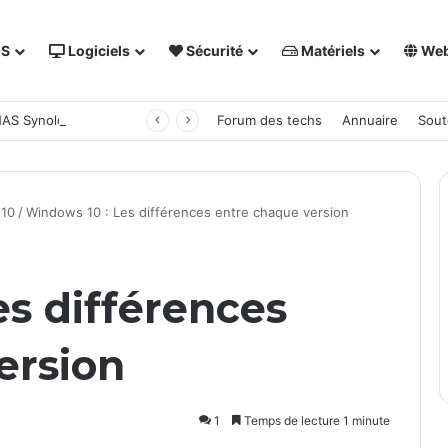
OS
Logiciels
Sécurité
Matériels
We
 NAS Synology
Forum des techs
Annuaire
Sout
10
/
Windows 10 : Les différences entre chaque version
es différences
ersion
1
Temps de lecture 1 minute