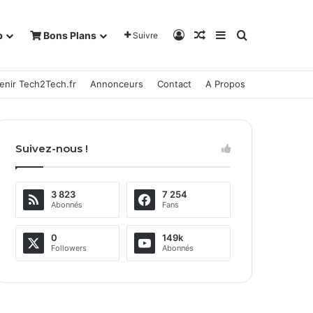
Connexion
Article Aléatoire
Sidebar (barre la
Rechercher
b
Bons Plans
Suivre
enir Tech2Tech.fr
Annonceurs
Contact
A Propos
Suivez-nous !
3 823
7 254
Abonnés
Fans
0
149k
Followers
Abonnés