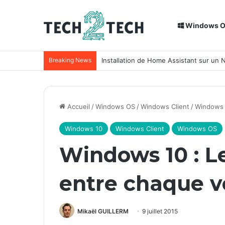
Windows 
Breaking News
Installation de Home Assistant sur un
Accueil
/
Windows OS
/
Windows Client
/
Windows 
Windows 10
Windows Client
Windows OS
Windows 10 : L
entre chaque v
Mikaël GUILLERM
9 juillet 2015