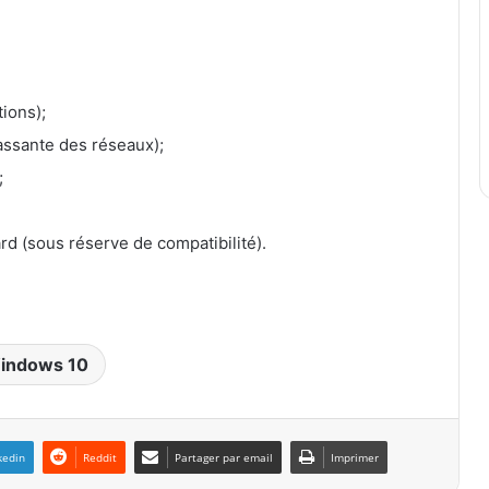
tions);
assante des réseaux);
;
d (sous réserve de compatibilité).
indows 10
kedin
Reddit
Partager par email
Imprimer