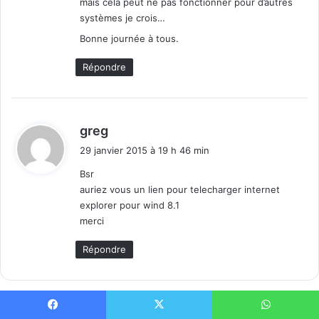
mais cela peut ne pas fonctionner pour d’autres
systèmes je crois…
Bonne journée à tous.
Répondre
d
greg
i
29 janvier 2015 à 19 h 46 min
t
Bsr
auriez vous un lien pour telecharger internet
:
explorer pour wind 8.1
merci
Répondre
Laisser un commentaire