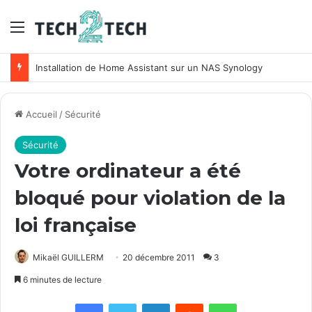
Menu
Unifi : Installation et configuration des points d’accès Ubiquiti
Accueil
/
Sécurité
Sécurité
Votre ordinateur a été
bloqué pour violation de la
loi française
Mikaël GUILLERM
20 décembre 2011
3
6 minutes de lecture
Facebook
X
Linkedin
Reddit
WhatsApp