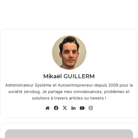
Mikaël GUILLERM
Administrateur Système et Autoentrepreneur depuis 2009 pour la
société zerobug. Je partage mes connaissances, problèmes et
solutions à travers articles ou tweets !
We
Fa
X
Lin
Yo
Ins
bsi
ce
ke
uT
tag
te
bo
din
ub
ra
ok
e
m
C