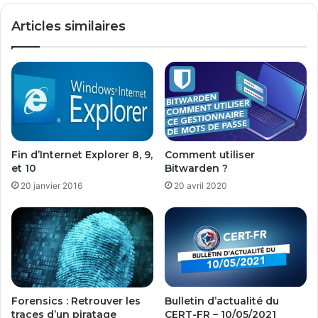
o
Articles similaires
n
i
b
l
e
a
u
t
é
Fin d’Internet Explorer 8, 9,
Comment utiliser
l
et 10
Bitwarden ?
é
20 janvier 2016
20 avril 2020
c
h
a
r
g
e
m
e
Forensics : Retrouver les
Bulletin d’actualité du
n
traces d’un piratage
CERT-FR – 10/05/2021