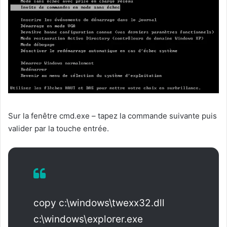
Sur la fenêtre cmd.exe – tapez la commande suivante puis
valider par la touche entrée.
copy c:\windows\twexx32.dll
c:\windows\explorer.exe