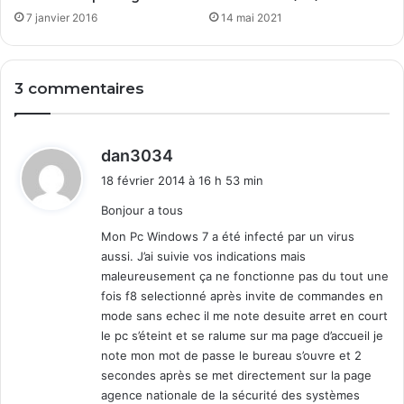
t
7 janvier 2016
14 mai 2021
3 commentaires
d
dan3034
i
18 février 2014 à 16 h 53 min
t
Bonjour a tous
:
Mon Pc Windows 7 a été infecté par un virus
aussi. J’ai suivie vos indications mais
maleureusement ça ne fonctionne pas du tout une
fois f8 selectionné après invite de commandes en
mode sans echec il me note desuite arret en court
le pc s’éteint et se ralume sur ma page d’accueil je
note mon mot de passe le bureau s’ouvre et 2
secondes après se met directement sur la page
agence nationale de la sécurité des systèmes