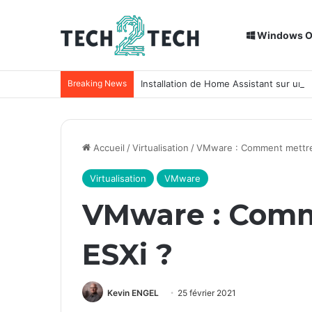
Windows 
Breaking News
Installation de Home Assistant sur un
Accueil
/
Virtualisation
/
VMware : Comment mettre 
Virtualisation
VMware
VMware : Comm
ESXi ?
Kevin ENGEL
25 février 2021