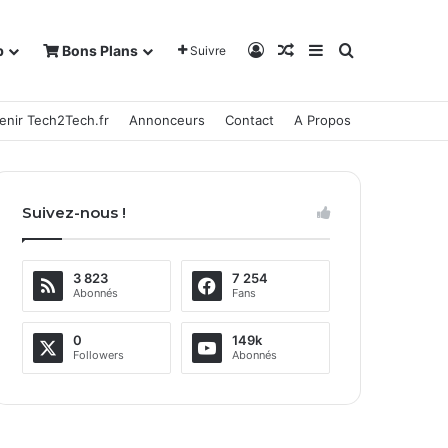
Connexion
Article Aléatoire
Sidebar (barre la
Rechercher
b
Bons Plans
Suivre
enir Tech2Tech.fr
Annonceurs
Contact
A Propos
Suivez-nous !
3 823
7 254
Abonnés
Fans
0
149k
Followers
Abonnés