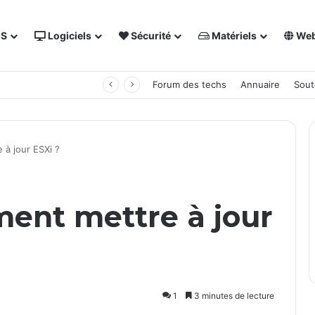
OS
Logiciels
Sécurité
Matériels
We
 NAS Synology
Forum des techs
Annuaire
Sout
à jour ESXi ?
ent mettre à jour
1
3 minutes de lecture