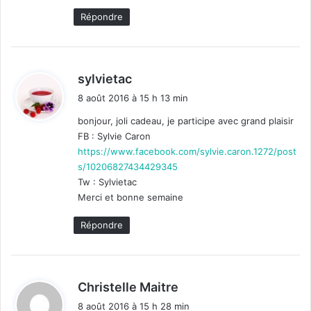
Répondre
d
sylvietac
i
8 août 2016 à 15 h 13 min
t
bonjour, joli cadeau, je participe avec grand plaisir
FB : Sylvie Caron
:
https://www.facebook.com/sylvie.caron.1272/post
s/10206827434429345
Tw : Sylvietac
Merci et bonne semaine
Répondre
d
Christelle Maitre
i
8 août 2016 à 15 h 28 min