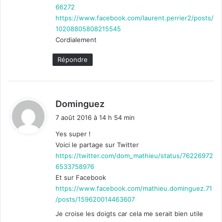
66272
https://www.facebook.com/laurent.perrier2/posts/
10208805808215545
Cordialement
Répondre
d
Dominguez
i
7 août 2016 à 14 h 54 min
t
Yes super !
Voici le partage sur Twitter
:
https://twitter.com/dom_mathieu/status/76226972
6533758976
Et sur Facebook
https://www.facebook.com/mathieu.dominguez.71
/posts/159620014463607
Je croise les doigts car cela me serait bien utile