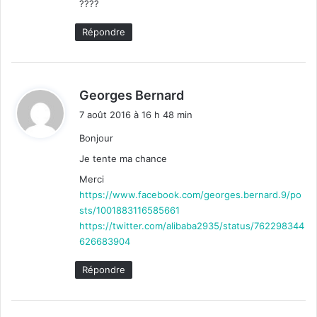
????
Répondre
d
Georges Bernard
i
7 août 2016 à 16 h 48 min
t
Bonjour
:
Je tente ma chance
Merci
https://www.facebook.com/georges.bernard.9/po
sts/1001883116585661
https://twitter.com/alibaba2935/status/762298344
626683904
Répondre