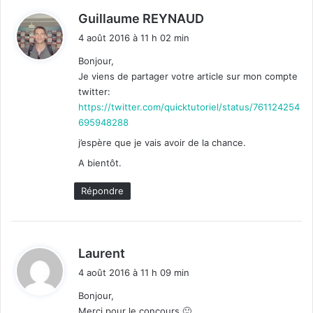
d
Guillaume REYNAUD
i
4 août 2016 à 11 h 02 min
t
Bonjour,
Je viens de partager votre article sur mon compte
:
twitter:
https://twitter.com/quicktutoriel/status/761124254
695948288
j’espère que je vais avoir de la chance.
A bientôt.
Répondre
d
Laurent
i
4 août 2016 à 11 h 09 min
t
Bonjour,
Merci pour le concours 🙂