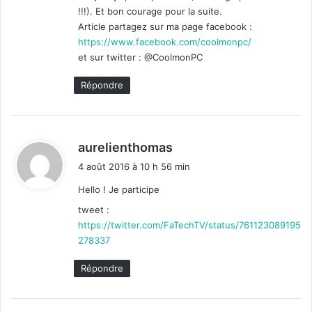
!!!). Et bon courage pour la suite.
:
Article partagez sur ma page facebook :
https://www.facebook.com/coolmonpc/
et sur twitter : @CoolmonPC
Répondre
d
aurelienthomas
i
4 août 2016 à 10 h 56 min
t
Hello ! Je participe
:
tweet :
https://twitter.com/FaTechTV/status/761123089195
278337
Répondre