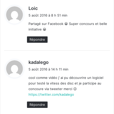
d
Loic
i
5 août 2016 à 8 h 51 min
t
Partagé sur Facebook 😀 Super concours et belle
initiative 😀
:
Répondre
d
kadalego
i
5 août 2016 à 14 h 11 min
t
cool comme vidéo j’ ai pu découvrire un logiciel
pour testé la vitess des disc et je participe au
:
concoure via tweeter merci 😉
https://twitter.com/kadalego
Répondre