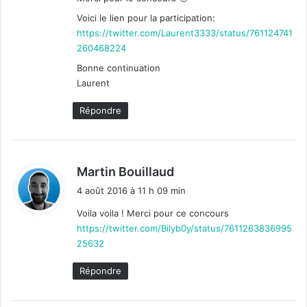
:
Voici le lien pour la participation:
https://twitter.com/Laurent3333/status/761124741
260468224
Bonne continuation
Laurent
Répondre
d
Martin Bouillaud
i
4 août 2016 à 11 h 09 min
t
Voila voila ! Merci pour ce concours
https://twitter.com/Bilyb0y/status/7611263836995
:
25632
Répondre