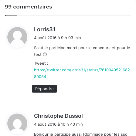
R
S
99 commentaires
M
y
)
n
p
o
a
l
d
Lorris31
s
o
i
4 août 2016 à 9 h 03 min
s
g
t
e
y
Salut je participe merci pour le concours et pour le
e
test 🙂
:
n
Tweet :
v
https://twitter.com/lorris31/status/7610949521682
e
80064
r
s
Répondre
i
o
n
1
d
Christophe Dussol
.
i
1
4 août 2016 à 10 h 40 min
t
Bonjour je participe aussi (dommage pour les ssd