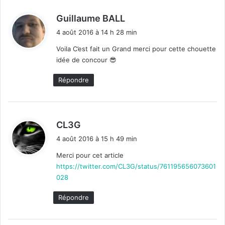
d
Guillaume BALL
i
4 août 2016 à 14 h 28 min
t
Voila C’est fait un Grand merci pour cette chouette
idée de concour 😎
:
Répondre
d
CL3G
i
4 août 2016 à 15 h 49 min
t
Merci pour cet article
https://twitter.com/CL3G/status/761195656073601
:
028
Répondre