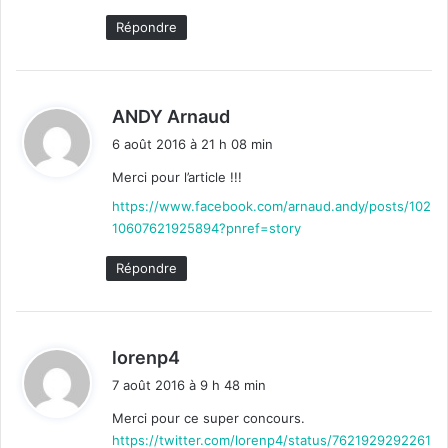
Répondre
d
ANDY Arnaud
i
6 août 2016 à 21 h 08 min
t
Merci pour l’article !!!
:
https://www.facebook.com/arnaud.andy/posts/102
10607621925894?pnref=story
Répondre
d
lorenp4
i
7 août 2016 à 9 h 48 min
t
Merci pour ce super concours.
https://twitter.com/lorenp4/status/7621929292261
: