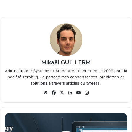
Mikaël GUILLERM
Administrateur Système et Autoentrepreneur depuis 2009 pour la
société zerobug. Je partage mes connaissances, problèmes et
solutions à travers articles ou tweets !
We
Fa
X
Lin
Yo
Ins
bsi
ce
ke
uT
tag
te
bo
din
ub
ra
ok
e
m
S
y
n