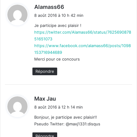
d
Alamass66
i
8 août 2016 à 10 h 42 min
t
Je participe avec plaisir !
https://twitter.com/Alamass66/status/7625690878
:
51651073
https://www.facebook.com/alamass66/posts/1098
153716944689
Merci pour ce concours
Répondre
d
Max Jau
i
8 août 2016 à 12 h 14 min
t
Bonjour, je participe avec plaisir!!
Pseudo Twitter: @maxj1331:disqus
:
Répondre