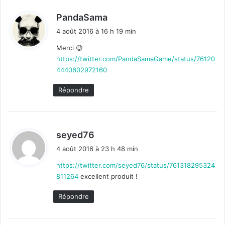
d
PandaSama
i
4 août 2016 à 16 h 19 min
t
Merci 😉
https://twitter.com/PandaSamaGame/status/76120
:
4440602972160
Répondre
d
seyed76
i
4 août 2016 à 23 h 48 min
t
https://twitter.com/seyed76/status/761318295324
811264
excellent produit !
:
Répondre