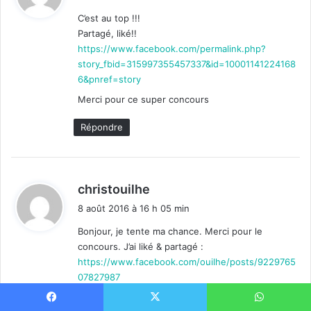
t
C’est au top !!!
Partagé, liké!!
:
https://www.facebook.com/permalink.php?
story_fbid=315997355457337&id=10001141224168
6&pnref=story
Merci pour ce super concours
Répondre
d
christouilhe
i
8 août 2016 à 16 h 05 min
t
Bonjour, je tente ma chance. Merci pour le
concours. J’ai liké & partagé :
:
https://www.facebook.com/ouilhe/posts/9229765
07827987
Répondre