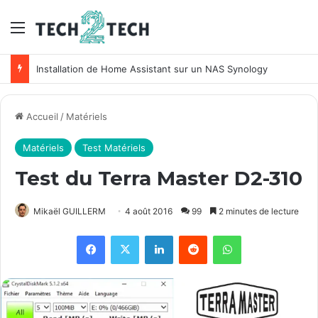
Menu
Installation de Home Assistant sur un NAS Synology
Accueil
/
Matériels
Matériels
Test Matériels
Test du Terra Master D2-310
Mikaël GUILLERM
4 août 2016
99
2 minutes de lecture
Facebook
X
Linkedin
Reddit
WhatsApp