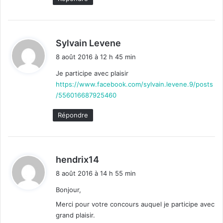
d
Sylvain Levene
i
8 août 2016 à 12 h 45 min
t
Je participe avec plaisir
https://www.facebook.com/sylvain.levene.9/posts
:
/556016687925460
Répondre
d
hendrix14
i
8 août 2016 à 14 h 55 min
t
Bonjour,
:
Merci pour votre concours auquel je participe avec
grand plaisir.