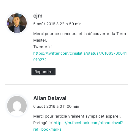
d
cjm
i
5 août 2016 à 22 h 59 min
t
Merci pour ce concours et la découverte du Terra
Master.
:
Tweeté ici :
https://twitter.com/cjmalatia/status/761663760041
910272
Répondre
d
Allan Delaval
i
6 août 2016 à 0 h 00 min
t
Merci pour l’article vraiment sympa cet appareil.
Partagé ici
https://m.facebook.com/allandelaval?
:
ref=bookmarks