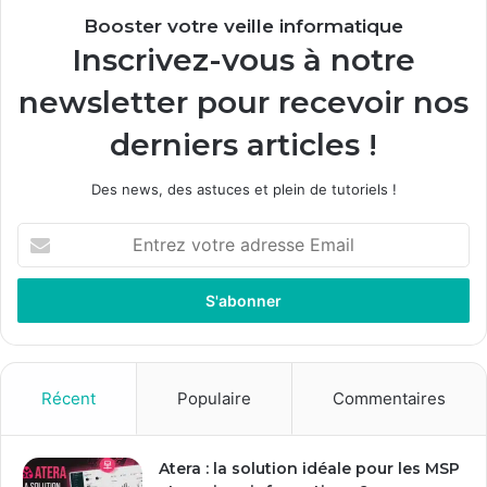
Booster votre veille informatique
Inscrivez-vous à notre
newsletter pour recevoir nos
derniers articles !
Des news, des astuces et plein de tutoriels !
E
n
t
r
e
z
v
o
Récent
Populaire
Commentaires
t
r
e
Atera : la solution idéale pour les MSP
a