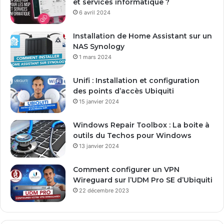
et services informatique ?
d
6 avril 2024
r
e
Installation de Home Assistant sur un
s
NAS Synology
s
1 mars 2024
e
E
Unifi : Installation et configuration
m
des points d’accès Ubiquiti
a
15 janvier 2024
i
l
Windows Repair Toolbox : La boite à
outils du Techos pour Windows
13 janvier 2024
Comment configurer un VPN
Wireguard sur l’UDM Pro SE d’Ubiquiti
22 décembre 2023