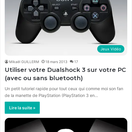
Jeux Vidéo
Mikaël GUILLERM
18 mars 2013
17
Utiliser votre Dualshock 3 sur votre PC
(avec ou sans bluetooth)
Un petit tutoriel rapide pour tout ceux qui comme moi son fan
de la manette de PlayStation (PlayStation 3 en…
Lire la suite »