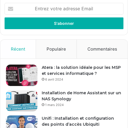
E
n
t
r
e
z
v
o
Récent
Populaire
Commentaires
t
r
e
Atera : la solution idéale pour les MSP
a
et services informatique ?
d
6 avril 2024
r
e
Installation de Home Assistant sur un
s
NAS Synology
s
1 mars 2024
e
E
Unifi : Installation et configuration
m
des points d’accès Ubiquiti
a