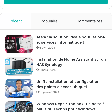
e
z
v
o
Récent
Populaire
Commentaires
t
r
e
Atera : la solution idéale pour les MSP
a
et services informatique ?
d
6 avril 2024
r
e
Installation de Home Assistant sur un
s
NAS Synology
s
1 mars 2024
e
E
Unifi : Installation et configuration
m
des points d’accès Ubiquiti
a
15 janvier 2024
i
l
Windows Repair Toolbox : La boite à
outils du Techos pour Windows