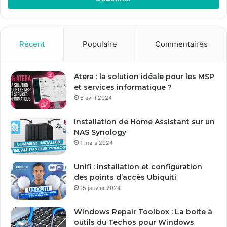
e
z
v
o
Récent
Populaire
Commentaires
t
r
e
Atera : la solution idéale pour les MSP
a
et services informatique ?
d
6 avril 2024
r
e
Installation de Home Assistant sur un
s
NAS Synology
s
1 mars 2024
e
E
Unifi : Installation et configuration
m
des points d’accès Ubiquiti
a
15 janvier 2024
i
l
Windows Repair Toolbox : La boite à
outils du Techos pour Windows