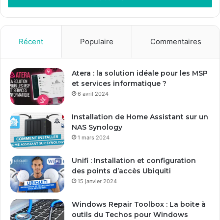
e
z
v
o
Récent
Populaire
Commentaires
t
r
e
Atera : la solution idéale pour les MSP
a
et services informatique ?
d
6 avril 2024
r
e
Installation de Home Assistant sur un
s
NAS Synology
s
1 mars 2024
e
E
Unifi : Installation et configuration
m
des points d’accès Ubiquiti
a
15 janvier 2024
i
l
Windows Repair Toolbox : La boite à
outils du Techos pour Windows