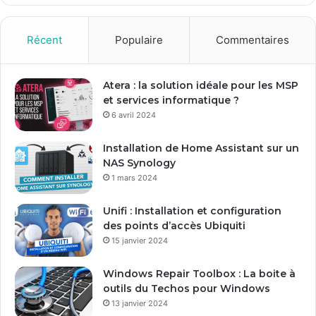
z
v
o
Récent
Populaire
Commentaires
t
r
e
Atera : la solution idéale pour les MSP
a
et services informatique ?
d
6 avril 2024
r
e
Installation de Home Assistant sur un
s
NAS Synology
s
1 mars 2024
e
E
Unifi : Installation et configuration
m
des points d’accès Ubiquiti
a
15 janvier 2024
i
l
Windows Repair Toolbox : La boite à
outils du Techos pour Windows
13 janvier 2024