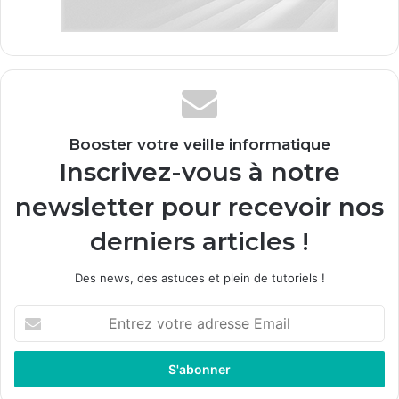
Booster votre veille informatique
Inscrivez-vous à notre
newsletter pour recevoir nos
derniers articles !
Des news, des astuces et plein de tutoriels !
E
n
t
r
e