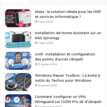
t
r
e
Atera : la solution idéale pour les MSP
a
et services informatique ?
d
6 avril 2024
r
e
Installation de Home Assistant sur un
s
NAS Synology
s
1 mars 2024
e
E
Unifi : Installation et configuration
m
des points d’accès Ubiquiti
a
15 janvier 2024
i
l
Windows Repair Toolbox : La boite à
outils du Techos pour Windows
13 janvier 2024
Comment configurer un VPN
Wireguard sur l’UDM Pro SE d’Ubiquiti
22 décembre 2023