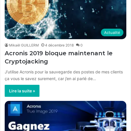
Actualité
Mikaël GUILLERM
4 décembre 2018
0
Acronis 2019 bloque maintenant le
Cryptojacking
J’utilise Acronis pour la sauvegarde des postes de mes clients
ça vous le savez surement, car j’en ai parlé de…
Lire la suite »