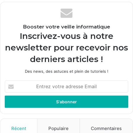
Booster votre veille informatique
Inscrivez-vous à notre
newsletter pour recevoir nos
derniers articles !
Des news, des astuces et plein de tutoriels !
E
n
t
r
e
z
v
o
Récent
Populaire
Commentaires