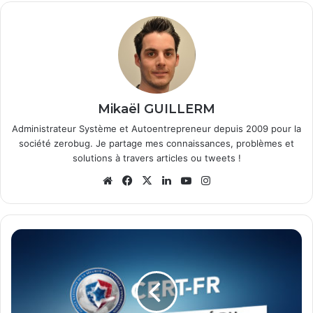
Mikaël GUILLERM
Administrateur Système et Autoentrepreneur depuis 2009 pour la
société zerobug. Je partage mes connaissances, problèmes et
solutions à travers articles ou tweets !
Website
Facebook
X
Linkedin
YouTube
Instagram
Bulletin
d'actualité
du
CERT-
FR
-