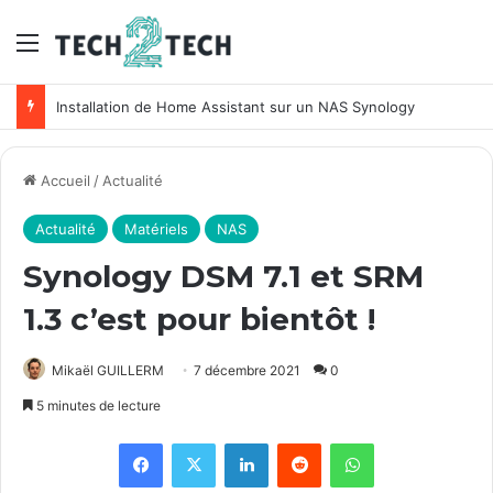
Menu
Unifi : Installation et configuration des points d’accès Ubiquiti
Accueil
/
Actualité
Actualité
Matériels
NAS
Synology DSM 7.1 et SRM
1.3 c’est pour bientôt !
Mikaël GUILLERM
7 décembre 2021
0
5 minutes de lecture
Facebook
X
Linkedin
Reddit
WhatsApp