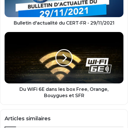
29/11/2021
Bulletin d'actualité du CERT-FR - 29/11/2021
Du
WiFi
6E
dans
les
box
Free,
Orange,
Bouygues
et
Du WiFi 6E dans les box Free, Orange,
SFR
Bouygues et SFR
Articles similaires