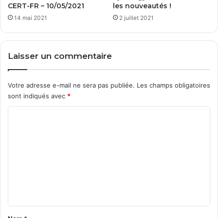
CERT-FR – 10/05/2021
les nouveautés !
14 mai 2021
2 juillet 2021
Laisser un commentaire
Votre adresse e-mail ne sera pas publiée.
Les champs obligatoires
sont indiqués avec
*
C
o
m
m
e
n
t
a