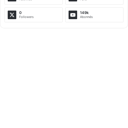
n
a
0
149k
Followers
Abonnés
t
i
v
e
: