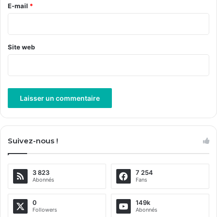
e
E-mail
*
*
Site web
A
l
Suivez-nous !
t
e
3 823
7 254
r
Abonnés
Fans
n
a
0
149k
Followers
Abonnés
t