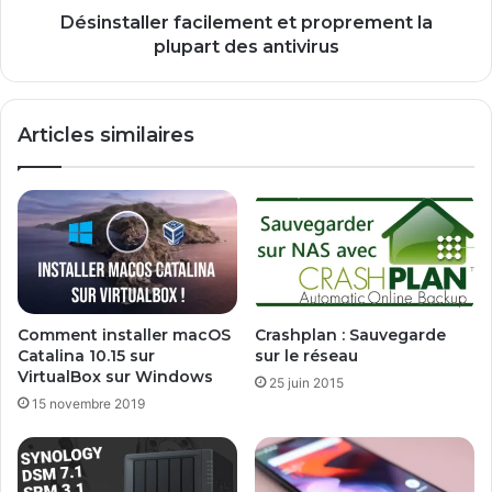
d
l
Désinstaller facilement et proprement la
é
e
plupart des antivirus
p
r
l
f
o
a
Articles similaires
i
c
e
i
m
l
e
e
n
m
t
e
d
n
e
t
S
e
Comment installer macOS
Crashplan : Sauvegarde
k
t
Catalina 10.15 sur
sur le réseau
y
p
VirtualBox sur Windows
25 juin 2015
p
r
15 novembre 2019
e
o
p
r
e