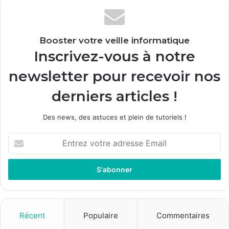
Booster votre veille informatique
Inscrivez-vous à notre
newsletter pour recevoir nos
derniers articles !
Des news, des astuces et plein de tutoriels !
E
n
t
r
e
z
v
o
Récent
Populaire
Commentaires
t