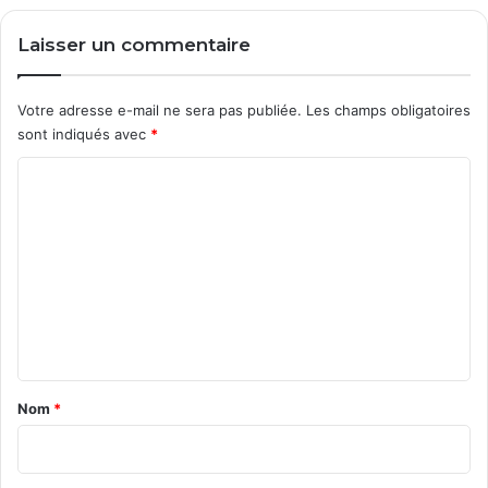
Laisser un commentaire
Votre adresse e-mail ne sera pas publiée.
Les champs obligatoires
sont indiqués avec
*
C
o
m
m
e
n
t
a
Nom
*
i
r