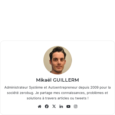
Mikaël GUILLERM
Administrateur Système et Autoentrepreneur depuis 2009 pour la
société zerobug. Je partage mes connaissances, problèmes et
solutions à travers articles ou tweets !
We
Fa
X
Lin
Yo
Ins
bsi
ce
ke
uT
tag