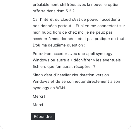
i
préalablement chiffrées avec la nouvelle option
r
offerte dans dsm 5.2 ?
u
Car l’intérêt du cloud c’est de pouvoir accéder à
s
nos données partout… Et si en me connectant sur
mon hubic hors de chez moi je ne peux pas
accéder à mes données c’est pas pratique du tout.
D’où ma deuxième question :
Peux-t-on accéder avec une appli synology
Windows ou autre a « déchiffrer » les éventuels
fichiers que l’on aurait récupérer ?
Sinon c’est d’installer cloudstation version
Windows et de se connecter directement à son
synology en WAN.
Merci !
Merci
Répondre