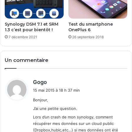
m
e
n
t
Synology DSM 7.1 et SRM
Test du smartphone
l
1.3 c’est pour bientôt !
OnePlus 6
a
7 décembre 2021
26 septembre 2018
p
l
u
p
Un commentaire
a
r
t
d
Gogo
d
i
15 mai 2015 à 18 h 37 min
e
t
s
Bonjour,
a
:
J’ai une petite question.
n
t
Lors d’un crash de mon synology, comment
i
récupérer mes données sur un cloud public
v
(Dropbox,hubic,etc…) si mes données ont été