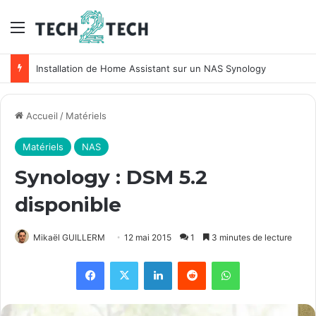
Menu
Unifi : Installation et configuration des points d’accès Ubiquiti
Accueil
/
Matériels
Matériels
NAS
Synology : DSM 5.2
disponible
Mikaël GUILLERM
12 mai 2015
1
3 minutes de lecture
Facebook
X
Linkedin
Reddit
WhatsApp