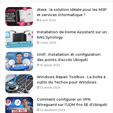
r
e
Atera : la solution idéale pour les MSP
a
et services informatique ?
d
6 avril 2024
r
e
Installation de Home Assistant sur un
s
NAS Synology
s
1 mars 2024
e
E
Unifi : Installation et configuration
m
des points d’accès Ubiquiti
a
15 janvier 2024
i
l
Windows Repair Toolbox : La boite à
outils du Techos pour Windows
13 janvier 2024
Comment configurer un VPN
Wireguard sur l’UDM Pro SE d’Ubiquiti
22 décembre 2023