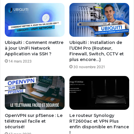
p
b
e
r
r
y
P
Ubiquiti : Comment mettre
Ubiquiti : Installation de
i
à jour UniFi Network
l’UDM Pro (Routeur,
2
Application via SSH ?
Firewall, Switch, CCTV et
plus encore…)
14 mars 2023
30 novembre 2021
OpenVPN sur pfSense : Le
Le routeur Synology
télétravail facile et
RT2600ac et VPN Plus
sécurisé!
enfin disponible en France
!