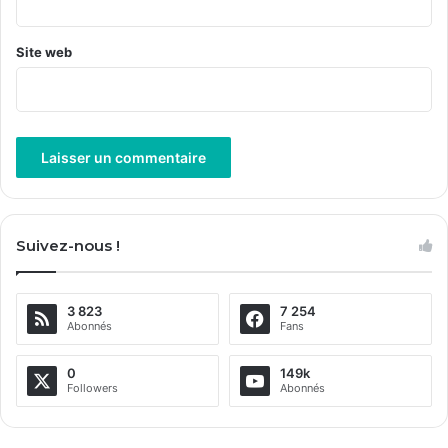
Site web
A
l
Suivez-nous !
t
e
3 823
7 254
r
Abonnés
Fans
n
a
0
149k
Followers
Abonnés
t
i