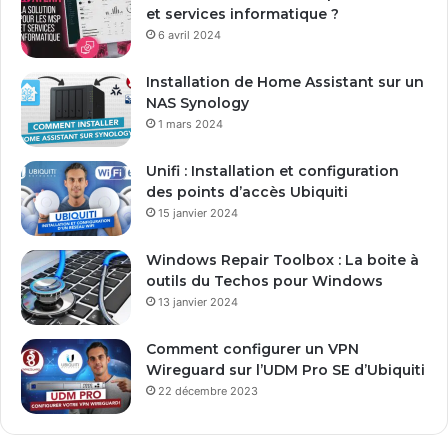
a
et services informatique ?
d
6 avril 2024
r
e
Installation de Home Assistant sur un
s
NAS Synology
s
1 mars 2024
e
E
Unifi : Installation et configuration
m
des points d’accès Ubiquiti
a
15 janvier 2024
i
l
Windows Repair Toolbox : La boite à
outils du Techos pour Windows
13 janvier 2024
Comment configurer un VPN
Wireguard sur l’UDM Pro SE d’Ubiquiti
22 décembre 2023