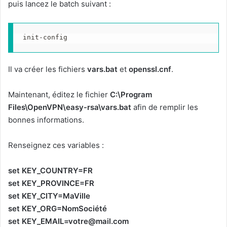
puis lancez le batch suivant :
init-config
Il va créer les fichiers
vars.bat
et
openssl.cnf
.
Maintenant, éditez le fichier
C:\Program
Files\OpenVPN\easy-rsa\vars.bat
afin de remplir les
bonnes informations.
Renseignez ces variables :
set KEY_COUNTRY=FR
set KEY_PROVINCE=FR
set KEY_CITY=MaVille
set KEY_ORG=NomSociété
set
KEY_EMAIL=votre@mail.com