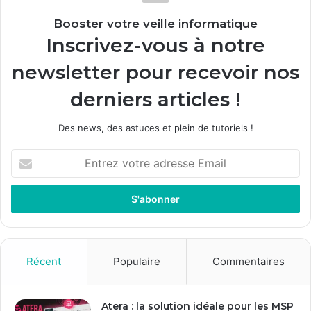
Booster votre veille informatique
Inscrivez-vous à notre
newsletter pour recevoir nos
derniers articles !
Des news, des astuces et plein de tutoriels !
E
n
t
r
e
z
v
o
Récent
Populaire
Commentaires
t
r
e
Atera : la solution idéale pour les MSP