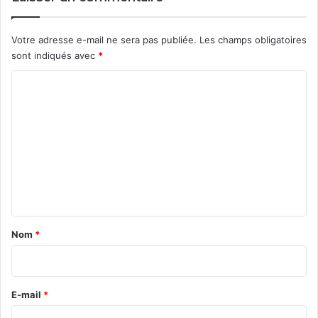
Votre adresse e-mail ne sera pas publiée.
Les champs obligatoires
sont indiqués avec
*
C
o
m
m
e
n
t
a
Nom
*
i
r
e
E-mail
*
*