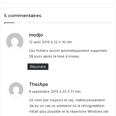
n
m
t
a
5 commentaires
a
g
t
e
i
C
o
l
d
modjo
n
o
i
12 août 2015 à 22 h 10 min
s
u
t
d
Ces fichiers seront automatiquement supprimés
28 jours après la mise à niveau.
:
Répondre
d
TheiApe
i
6 septembre 2015 à 22 h 17 min
t
Ce n’est pas toujours le cas, malheureusement.
J’ai eu un cas ce weekend où la rétrogradation
:
n’était plus possible et le répertoire Windows.old