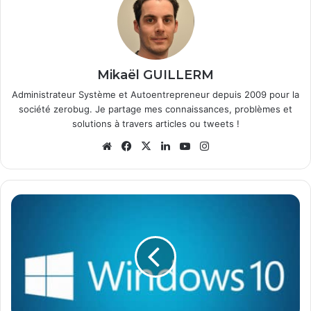
Mikaël GUILLERM
Administrateur Système et Autoentrepreneur depuis 2009 pour la
société zerobug. Je partage mes connaissances, problèmes et
solutions à travers articles ou tweets !
We
Fa
X
Lin
Yo
Ins
bsi
ce
ke
uT
tag
te
bo
din
ub
ra
ok
e
m
W
i
n
d
o
w
s
1