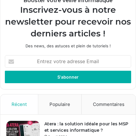
Booster votre veille informatique
Inscrivez-vous à notre
newsletter pour recevoir nos
derniers articles !
Des news, des astuces et plein de tutoriels !
E
n
t
r
e
z
v
o
Récent
Populaire
Commentaires
t
r
e
Atera : la solution idéale pour les MSP
a
et services informatique ?
d