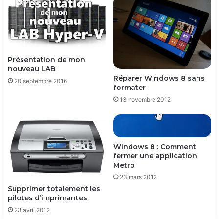
c
t
a
r
t
e
i
l
o
i
n
c
Présentation de mon
s
e
nouveau LAB
p
n
Réparer Windows 8 sans
20 septembre 2016
e
c
formater
n
e
13 novembre 2012
d
A
a
c
n
r
t
o
v
n
Windows 8 : Comment
o
fermer une application
i
Metro
s
s
p
T
23 mars 2012
r
r
Supprimer totalement les
é
u
pilotes d’imprimantes
s
e
23 avril 2012
e
I