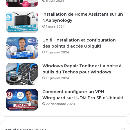
6 avril 2024
r
e
Installation de Home Assistant sur un
s
NAS Synology
s
1 mars 2024
e
E
Unifi : Installation et configuration
m
des points d’accès Ubiquiti
a
15 janvier 2024
i
l
Windows Repair Toolbox : La boite à
outils du Techos pour Windows
13 janvier 2024
Comment configurer un VPN
Wireguard sur l’UDM Pro SE d’Ubiquiti
22 décembre 2023