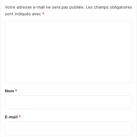
Votre adresse e-mail ne sera pas publiée.
Les champs obligatoires
sont indiqués avec
*
C
o
m
m
e
n
t
a
Nom
*
i
r
e
E-mail
*
*