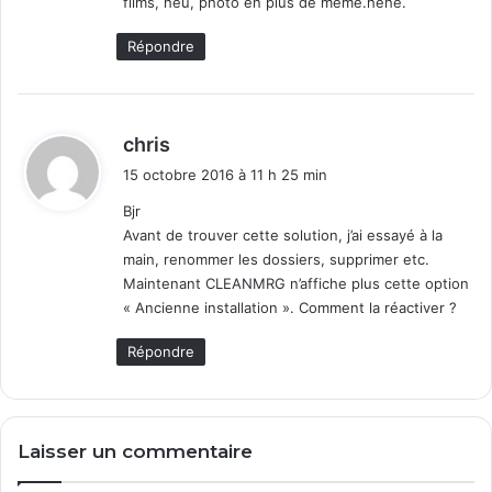
films, heu, photo en plus de mémé.héhé.
:
Répondre
d
chris
i
15 octobre 2016 à 11 h 25 min
t
Bjr
Avant de trouver cette solution, j’ai essayé à la
:
main, renommer les dossiers, supprimer etc.
Maintenant CLEANMRG n’affiche plus cette option
« Ancienne installation ». Comment la réactiver ?
Répondre
Laisser un commentaire