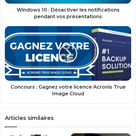
0
:
Windows 10 : Désactiver les notifications
D
pendant vos présentations
é
s
C
a
o
c
n
t
c
i
o
v
u
e
r
r
s
l
:
e
G
Concours : Gagnez votre licence Acronis True
s
a
Image Cloud
n
g
o
n
t
e
Articles similaires
i
z
f
v
i
o