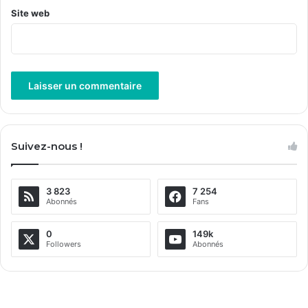
Site web
A
l
Suivez-nous !
t
e
3 823
7 254
r
Abonnés
Fans
n
a
0
149k
Followers
Abonnés
t
i
v