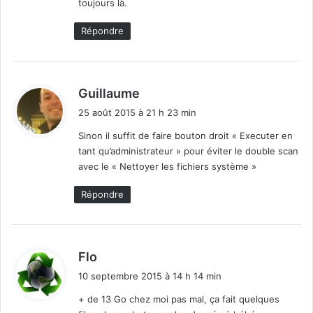
toujours là.
Répondre
d
Guillaume
i
25 août 2015 à 21 h 23 min
t
Sinon il suffit de faire bouton droit « Executer en
tant qu’administrateur » pour éviter le double scan
:
avec le « Nettoyer les fichiers système »
Répondre
d
Flo
i
10 septembre 2015 à 14 h 14 min
t
+ de 13 Go chez moi pas mal, ça fait quelques