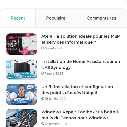
z
v
o
Récent
Populaire
Commentaires
t
r
e
Atera : la solution idéale pour les MSP
a
et services informatique ?
d
6 avril 2024
r
e
Installation de Home Assistant sur un
s
NAS Synology
s
1 mars 2024
e
E
Unifi : Installation et configuration
m
des points d’accès Ubiquiti
a
15 janvier 2024
i
l
Windows Repair Toolbox : La boite à
outils du Techos pour Windows
13 janvier 2024