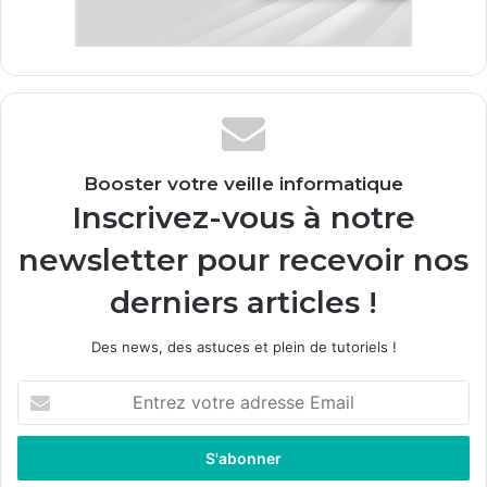
Booster votre veille informatique
Inscrivez-vous à notre
newsletter pour recevoir nos
derniers articles !
Des news, des astuces et plein de tutoriels !
E
n
t
r
e