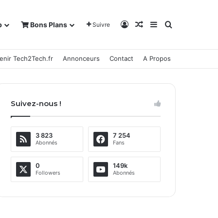
Connexion
Article Aléatoire
Sidebar (barre la
Rechercher
b
Bons Plans
Suivre
enir Tech2Tech.fr
Annonceurs
Contact
A Propos
Suivez-nous !
3 823
7 254
Abonnés
Fans
0
149k
Followers
Abonnés