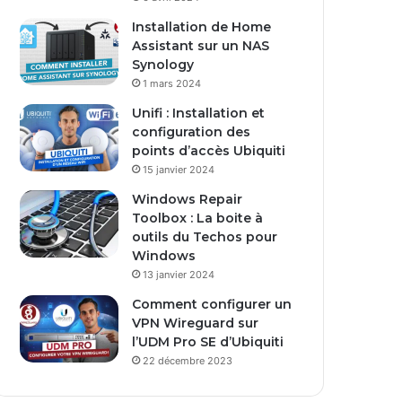
s
Installation de Home
e
Assistant sur un NAS
E
Synology
m
1 mars 2024
a
i
Unifi : Installation et
l
configuration des
points d’accès Ubiquiti
15 janvier 2024
Windows Repair
Toolbox : La boite à
outils du Techos pour
Windows
13 janvier 2024
Comment configurer un
VPN Wireguard sur
l’UDM Pro SE d’Ubiquiti
22 décembre 2023