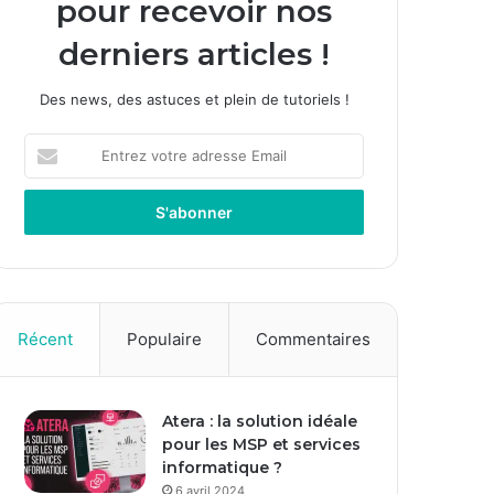
pour recevoir nos
derniers articles !
Des news, des astuces et plein de tutoriels !
E
n
t
r
e
z
v
o
t
Récent
Populaire
Commentaires
r
e
a
Atera : la solution idéale
d
pour les MSP et services
r
informatique ?
e
s
6 avril 2024