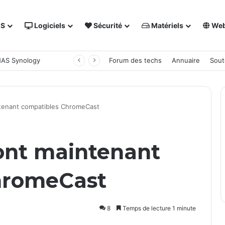
OS
Logiciels
Sécurité
Matériels
We
 NAS Synology
Forum des techs
Annuaire
Sout
tenant compatibles ChromeCast
ont maintenant
hromeCast
8
Temps de lecture 1 minute