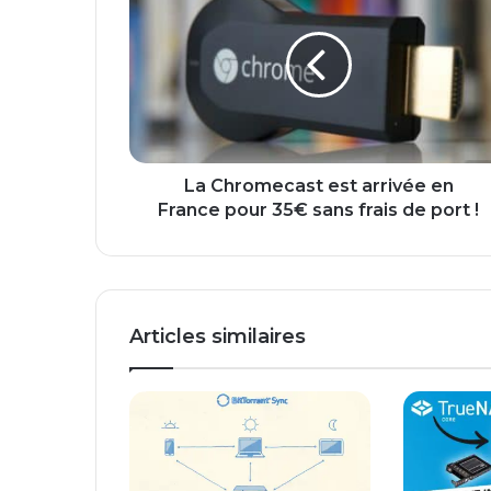
a
C
h
r
o
m
e
c
a
La Chromecast est arrivée en
s
France pour 35€ sans frais de port !
t
e
s
t
a
Articles similaires
r
r
i
v
é
e
e