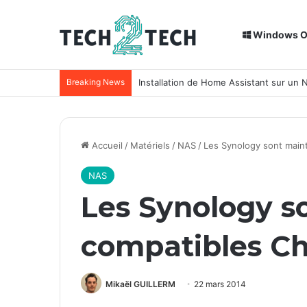
Windows 
Breaking News
Installation de Home Assistant sur un
Accueil
/
Matériels
/
NAS
/
Les Synology sont main
NAS
Les Synology s
compatibles C
Mikaël GUILLERM
22 mars 2014