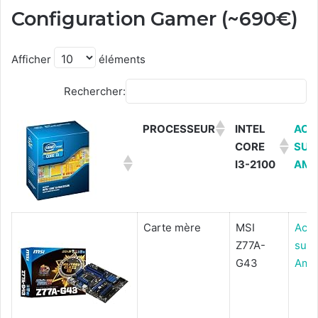
Configuration Gamer (~690€)
Afficher
éléments
Rechercher:
PROCESSEUR
INTEL
ACH
CORE
SUR
I3-2100
AMA
Carte mère
MSI
Ache
Z77A-
sur
G43
Ama