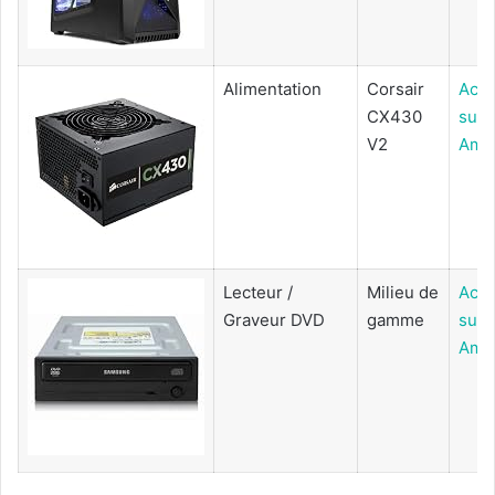
Alimentation
Corsair
Ache
CX430
sur
V2
Ama
Lecteur /
Milieu de
Ache
Graveur DVD
gamme
sur
Ama