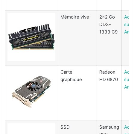
Mémoire vive
2x2 Go
Ache
DD3-
sur
1333 C9
Ama
Carte
Radeon
Ache
graphique
HD 6870
sur
Ama
SSD
Samsung
Ache