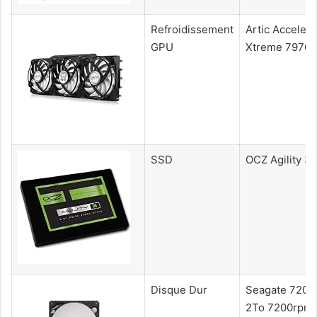
Refroidissement
Artic Accelero
GPU
Xtreme 7970
SSD
OCZ Agility 3
Disque Dur
Seagate 7200
2To 7200rpm