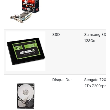
SSD
Samsung 830
128Go
Disque Dur
Seagate 7200.
2To 7200rpm