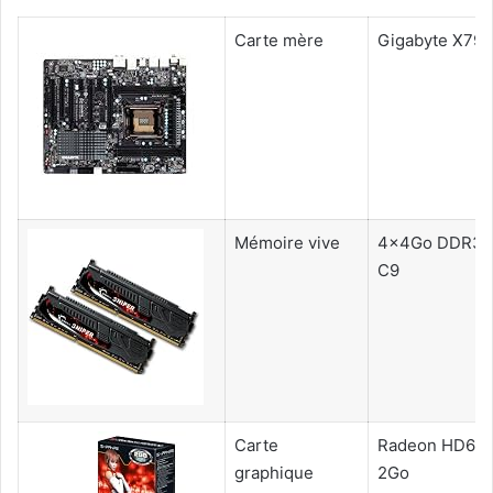
Carte mère
Gigabyte X79
Mémoire vive
4x4Go DDR3 
C9
Carte
Radeon HD65
graphique
2Go