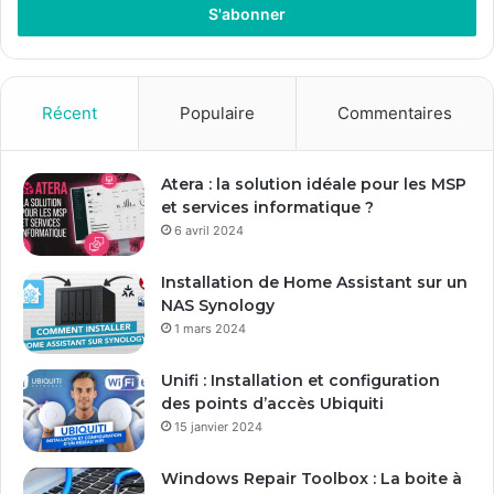
r
e
z
v
o
Récent
Populaire
Commentaires
t
r
e
Atera : la solution idéale pour les MSP
a
et services informatique ?
d
6 avril 2024
r
e
Installation de Home Assistant sur un
s
NAS Synology
s
1 mars 2024
e
E
Unifi : Installation et configuration
m
des points d’accès Ubiquiti
a
15 janvier 2024
i
l
Windows Repair Toolbox : La boite à