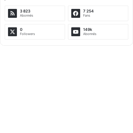
e
3 823
7 254
r
Abonnés
Fans
n
a
0
149k
Followers
Abonnés
t
i
v
e
: