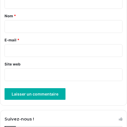
t
a
Nom
*
i
r
e
E-mail
*
*
Site web
A
l
Suivez-nous !
t