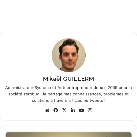
Mikaël GUILLERM
Administrateur Système et Autoentrepreneur depuis 2009 pour la
société zerobug. Je partage mes connaissances, problèmes et
solutions à travers articles ou tweets !
We
Fa
X
Lin
Yo
Ins
bsi
ce
ke
uT
tag
te
bo
din
ub
ra
ok
e
m
S