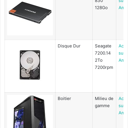
830
sur
128Go
Ama
Disque Dur
Seagate
Ache
7200.14
sur
2To
Ama
7200rpm
Boitier
Milieu de
Ache
gamme
sur
Ama