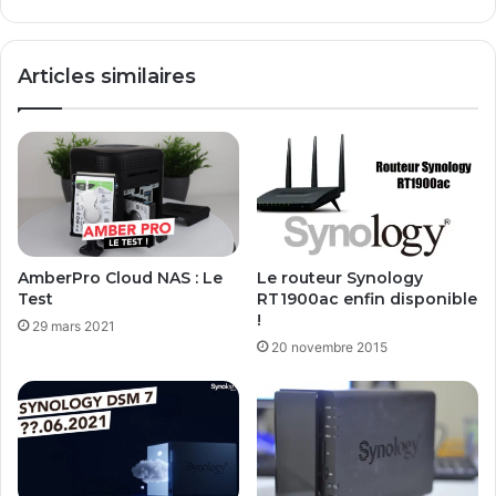
d
a
e
t
s
i
Articles similaires
v
o
i
n
d
à
é
d
o
i
s
s
Y
t
o
a
u
n
AmberPro Cloud NAS : Le
Le routeur Synology
t
c
Test
RT1900ac enfin disponible
u
e
!
29 mars 2021
b
d
20 novembre 2015
e
e
s
e
s
s
i