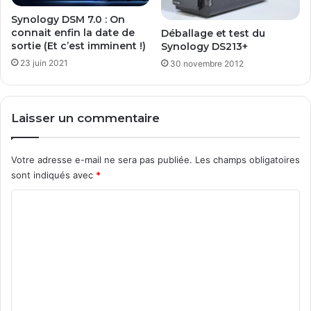
o
n
Synology DSM 7.0 : On
s
connait enfin la date de
Déballage et test du
T
sortie (Et c’est imminent !)
Synology DS213+
e
23 juin 2021
30 novembre 2012
r
m
i
Laisser un commentaire
n
a
l
Votre adresse e-mail ne sera pas publiée.
Les champs obligatoires
s
sont indiqués avec
*
e
r
C
v
e
o
u
m
r
m
e
n