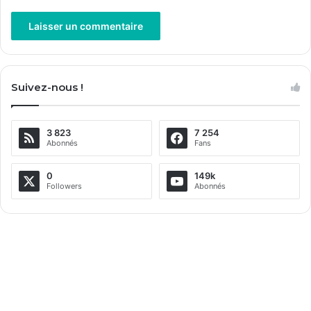
A
l
Suivez-nous !
t
e
3 823
7 254
r
Abonnés
Fans
n
a
0
149k
Followers
Abonnés
t
i
v
e
: