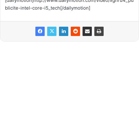
[dailymotion]http://www.dailymotion.com/video/xghru4_pu
blicite-intel-core-i5_tech[/dailymotion]