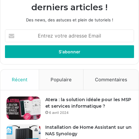
derniers articles !
Des news, des astuces et plein de tutoriels !
E
n
t
r
e
z
v
o
Récent
Populaire
Commentaires
t
r
e
Atera : la solution idéale pour les MSP
a
et services informatique ?
d
6 avril 2024
r
e
Installation de Home Assistant sur un
s
NAS Synology
s