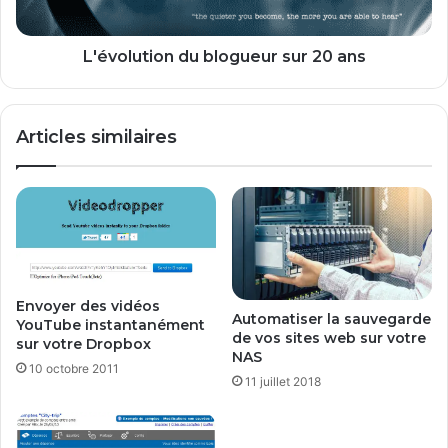
u
t
t
i
s
o
L'évolution du blogueur sur 20 ans
d
n
e
d
l
u
Articles similaires
i
b
g
l
n
o
e
g
s
u
u
e
r
u
W
r
Envoyer des vidéos
o
s
Automatiser la sauvegarde
YouTube instantanément
r
u
de vos sites web sur votre
sur votre Dropbox
d
r
NAS
10 octobre 2011
p
2
11 juillet 2018
r
0
e
a
s
n