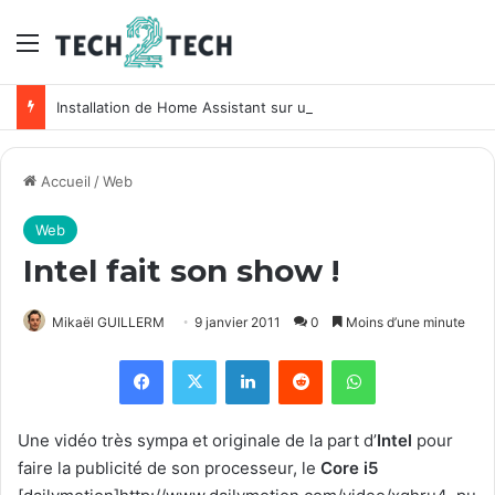
Menu
Installation de Home Assistant sur un NAS Synology
Accueil
/
Web
Web
Intel fait son show !
Mikaël GUILLERM
9 janvier 2011
0
Moins d’une minute
Facebook
X
Linkedin
Reddit
WhatsApp
Une vidéo très sympa et originale de la part d’
Intel
pour
faire la publicité de son processeur, le
Core i5