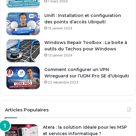
1 mars 2024
e
E
Unifi : Installation et configuration
m
des points d’accès Ubiquiti
a
15 janvier 2024
i
l
Windows Repair Toolbox : La boite à
outils du Techos pour Windows
13 janvier 2024
Comment configurer un VPN
Wireguard sur l’UDM Pro SE d’Ubiquiti
22 décembre 2023
Articles Populaires
Atera : la solution idéale pour les MSP
et services informatique ?