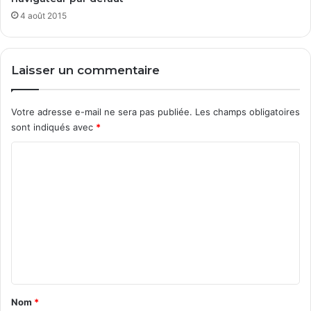
s
4 août 2015
U
S
B
Laisser un commentaire
Votre adresse e-mail ne sera pas publiée.
Les champs obligatoires
sont indiqués avec
*
C
o
m
m
e
n
t
a
Nom
*