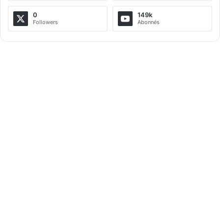
n
a
0
149k
Followers
Abonnés
t
i
v
e
: