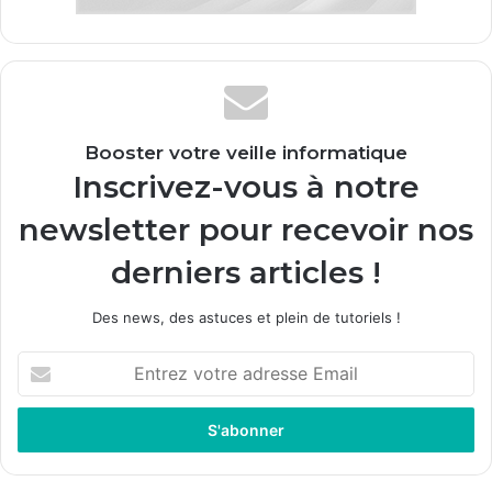
Booster votre veille informatique
Inscrivez-vous à notre
newsletter pour recevoir nos
derniers articles !
Des news, des astuces et plein de tutoriels !
E
n
t
r
e
z