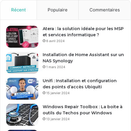
v
o
Récent
Populaire
Commentaires
t
r
e
Atera : la solution idéale pour les MSP
a
et services informatique ?
d
6 avril 2024
r
e
Installation de Home Assistant sur un
s
NAS Synology
s
1 mars 2024
e
E
Unifi : Installation et configuration
m
des points d’accès Ubiquiti
a
15 janvier 2024
i
l
Windows Repair Toolbox : La boite à
outils du Techos pour Windows
13 janvier 2024