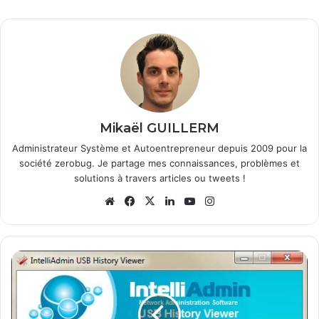
Mikaël GUILLERM
Administrateur Système et Autoentrepreneur depuis 2009 pour la
société zerobug. Je partage mes connaissances, problèmes et
solutions à travers articles ou tweets !
We
Fa
X
Lin
Yo
Ins
bsi
ce
ke
uT
tag
te
bo
din
ub
ra
ok
e
m
C
o
n
n
a