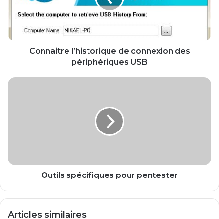
i
t
r
e
l
Connaitre l’historique de connexion des
’
périphériques USB
h
i
O
s
u
t
t
o
i
r
l
i
s
q
s
u
p
e
é
d
c
Outils spécifiques pour pentester
e
i
c
f
o
i
Articles similaires
n
q