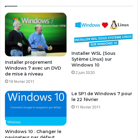
n
u
e
e
x
s
i
p
o
o
n
u
d
r
e
p
Installer WSL (Sous
s
e
Sytème Linux) sur
Installer proprement
p
n
Windows 10
Windows 7 avec un DVD
é
t
2 juin 2020
de mise à niveau
r
e
i
19 février 2011
s
p
t
Le SP1 de Windows 7 pour
h
e
le 22 février
é
r
11 février 2011
r
i
q
u
Windows 10 : Changer le
e
navigateur par défaut