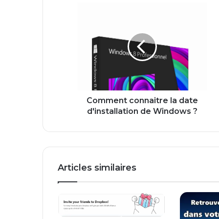
C
o
m
m
e
n
t
c
o
n
Comment connaitre la date
n
d'installation de Windows ?
a
i
t
r
e
Articles similaires
l
a
d
a
t