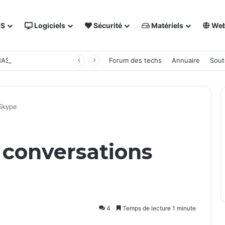
OS
Logiciels
Sécurité
Matériels
We
 NAS Synology
Forum des techs
Annuaire
Sout
 Skype
 conversations
4
Temps de lecture 1 minute