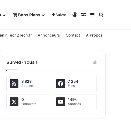
Connexion
Article Aléatoire
Sidebar (barre la
Rechercher
b
Bons Plans
Suivre
enir Tech2Tech.fr
Annonceurs
Contact
A Propos
Suivez-nous !
3 823
7 254
Abonnés
Fans
0
149k
Followers
Abonnés