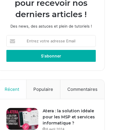
pour recevoir nos
derniers articles !
Des news, des astuces et plein de tutoriels !
E
n
t
r
e
z
v
o
t
Récent
Populaire
Commentaires
r
e
a
Atera : la solution idéale
d
pour les MSP et services
r
informatique ?
e
s
6 avril 2024