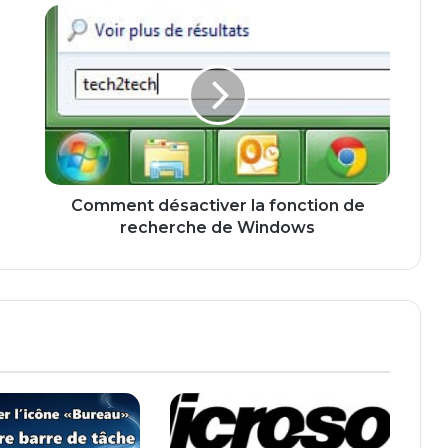
C
o
m
m
e
n
t
d
é
s
Comment désactiver la fonction de
a
recherche de Windows
c
t
i
v
e
r
l
a
f
o