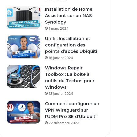
s
Installation de Home
e
Assistant sur un NAS
E
Synology
m
1 mars 2024
a
i
Unifi : Installation et
l
configuration des
points d’accès Ubiquiti
15 janvier 2024
Windows Repair
Toolbox : La boite à
outils du Techos pour
Windows
13 janvier 2024
Comment configurer un
VPN Wireguard sur
l’UDM Pro SE d’Ubiquiti
22 décembre 2023