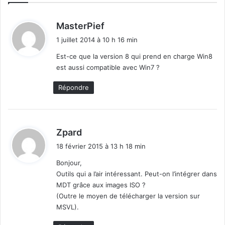
r
O
d
MasterPief
f
i
1 juillet 2014 à 10 h 16 min
f
t
i
Est-ce que la version 8 qui prend en charge Win8
c
est aussi compatible avec Win7 ?
:
e
Répondre
d
Zpard
i
18 février 2015 à 13 h 18 min
t
Bonjour,
Outils qui a l’air intéressant. Peut-on l’intégrer dans
:
MDT grâce aux images ISO ?
(Outre le moyen de télécharger la version sur
MSVL).