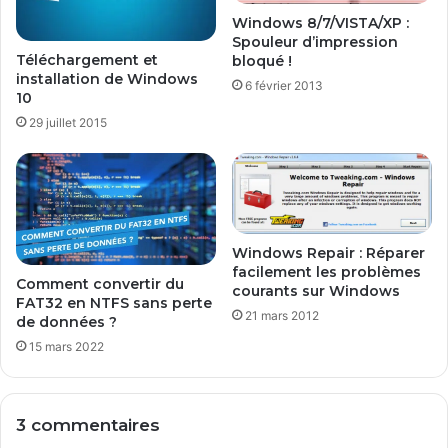
t
T
Windows 8/7/VISTA/XP :
e
M
Spouleur d’impression
m
G
Téléchargement et
bloqué !
p
R
installation de Windows
6 février 2013
l
i
10
a
s
29 juillet 2015
c
c
e
o
m
m
e
p
n
r
t
e
Windows Repair : Réparer
s
s
facilement les problèmes
r
s
Comment convertir du
courants sur Windows
é
e
FAT32 en NTFS sans perte
21 mars 2012
c
d
de données ?
e
15 mars 2022
n
t
s
3 commentaires
s
u