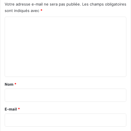
Votre adresse e-mail ne sera pas publiée.
Les champs obligatoires
sont indiqués avec
*
C
o
m
m
e
n
t
a
Nom
*
i
r
e
E-mail
*
*