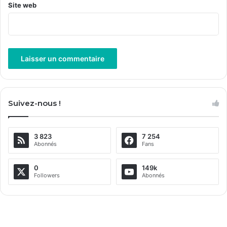
Site web
A
l
Suivez-nous !
t
e
3 823
7 254
r
Abonnés
Fans
n
a
0
149k
Followers
Abonnés
t
i
v