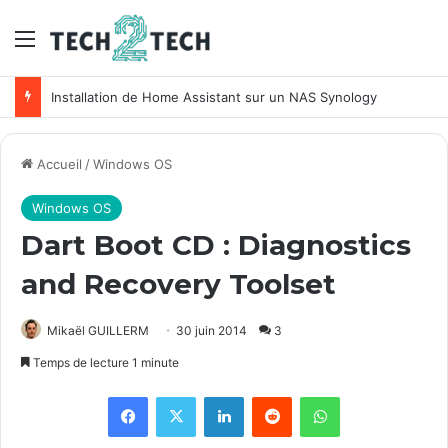
Menu
Installation de Home Assistant sur un NAS Synology
Accueil
/
Windows OS
Windows OS
Dart Boot CD : Diagnostics
and Recovery Toolset
Mikaël GUILLERM
30 juin 2014
3
Temps de lecture 1 minute
Facebook
X
Linkedin
Reddit
WhatsApp