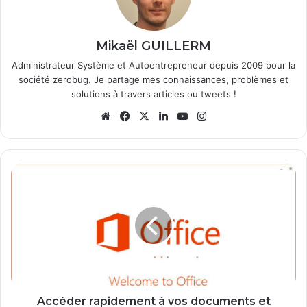
Mikaël GUILLERM
Administrateur Système et Autoentrepreneur depuis 2009 pour la
société zerobug. Je partage mes connaissances, problèmes et
solutions à travers articles ou tweets !
We
Fa
X
Lin
Yo
Ins
bsi
ce
ke
uT
tag
te
bo
din
ub
ra
ok
e
m
A
c
c
é
d
e
r
r
a
p
Accéder rapidement à vos documents et