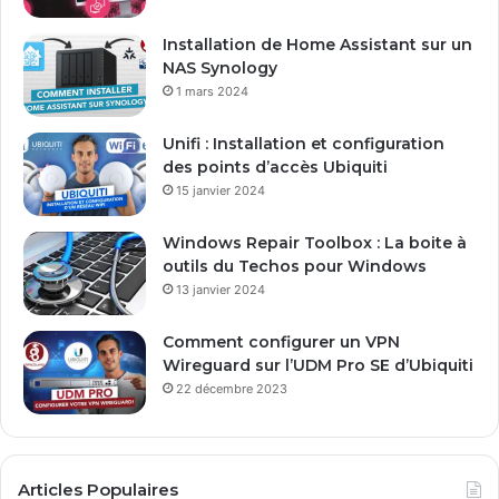
r
e
Installation de Home Assistant sur un
s
NAS Synology
s
1 mars 2024
e
E
Unifi : Installation et configuration
m
des points d’accès Ubiquiti
a
15 janvier 2024
i
l
Windows Repair Toolbox : La boite à
outils du Techos pour Windows
13 janvier 2024
Comment configurer un VPN
Wireguard sur l’UDM Pro SE d’Ubiquiti
22 décembre 2023
Articles Populaires