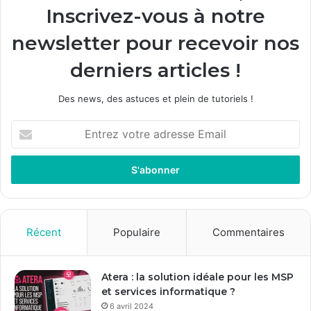
Inscrivez-vous à notre
newsletter pour recevoir nos
derniers articles !
Des news, des astuces et plein de tutoriels !
E
n
t
r
e
z
v
o
Récent
Populaire
Commentaires
t
r
e
Atera : la solution idéale pour les MSP
a
et services informatique ?
d
6 avril 2024