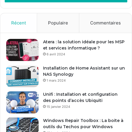
e
z
v
o
Récent
Populaire
Commentaires
t
r
e
Atera : la solution idéale pour les MSP
a
et services informatique ?
d
6 avril 2024
r
e
Installation de Home Assistant sur un
s
NAS Synology
s
1 mars 2024
e
E
Unifi : Installation et configuration
m
des points d’accès Ubiquiti
a
15 janvier 2024
i
l
Windows Repair Toolbox : La boite à
outils du Techos pour Windows