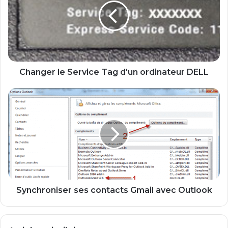
n
g
e
r
l
e
S
Changer le Service Tag d'un ordinateur DELL
e
r
S
v
y
i
n
c
c
e
h
T
r
a
o
g
n
d
i
'
s
Synchroniser ses contacts Gmail avec Outlook
u
e
n
r
o
s