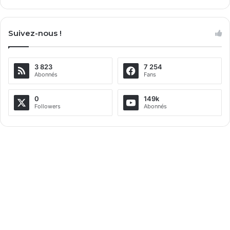
A
l
Suivez-nous !
t
e
3 823
7 254
r
Abonnés
Fans
n
a
0
149k
Followers
Abonnés
t
i
v
e
: