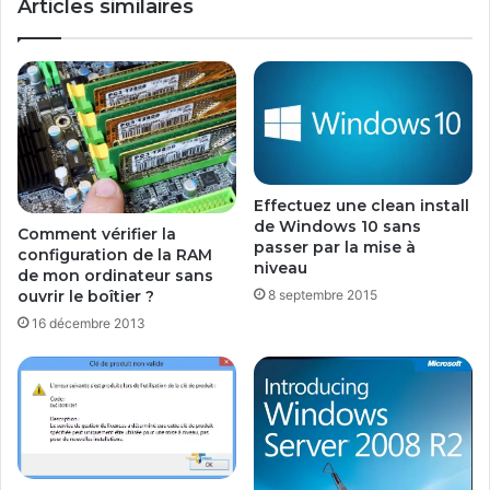
Articles similaires
r
e
d
s
i
c
n
o
a
n
t
t
e
a
u
c
r
t
Effectuez une clean install
D
s
de Windows 10 sans
Comment vérifier la
E
G
passer par la mise à
configuration de la RAM
L
m
niveau
de mon ordinateur sans
L
a
8 septembre 2015
ouvrir le boîtier ?
i
16 décembre 2013
l
a
v
e
c
O
u