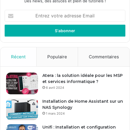
Des news, des astuces et plein de tutoriels !
E
n
t
r
e
z
v
o
Récent
Populaire
Commentaires
t
r
e
Atera : la solution idéale pour les MSP
a
et services informatique ?
d
6 avril 2024
r
e
Installation de Home Assistant sur un
s
NAS Synology
s
1 mars 2024
e
E
Unifi : Installation et configuration
m