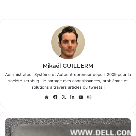
Mikaël GUILLERM
Administrateur Système et Autoentrepreneur depuis 2009 pour la
société zerobug. Je partage mes connaissances, problèmes et
solutions à travers articles ou tweets !
We
Fa
X
Lin
Yo
Ins
bsi
ce
ke
uT
tag
te
bo
din
ub
ra
ok
e
m
C
h
a