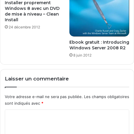
t
Installer proprement
l
Windows 8 avec un DVD
o
de mise à niveau – Clean
o
Install
k
24 décembre 2012
Ebook gratuit : Introducing
Windows Server 2008 R2
8 juin 2012
Laisser un commentaire
Votre adresse e-mail ne sera pas publiée.
Les champs obligatoires
sont indiqués avec
*
C
o
m