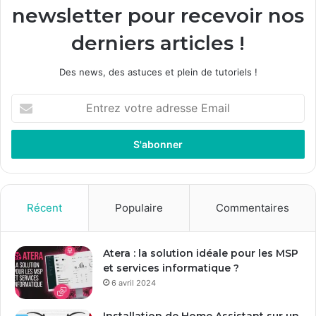
newsletter pour recevoir nos
derniers articles !
Des news, des astuces et plein de tutoriels !
E
n
t
r
e
z
v
o
Récent
Populaire
Commentaires
t
r
e
Atera : la solution idéale pour les MSP
a
et services informatique ?
d
6 avril 2024
r
e
Installation de Home Assistant sur un