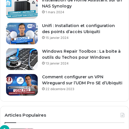
s
NAS Synology
s
1 mars 2024
e
E
Unifi : Installation et configuration
m
des points d’accès Ubiquiti
a
15 janvier 2024
i
l
Windows Repair Toolbox : La boite à
outils du Techos pour Windows
13 janvier 2024
Comment configurer un VPN
Wireguard sur l’UDM Pro SE d’Ubiquiti
22 décembre 2023
Articles Populaires