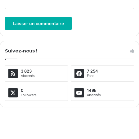
A
l
Suivez-nous !
t
e
3 823
7 254
r
Abonnés
Fans
n
a
0
149k
Followers
Abonnés
t
i
v
e
: