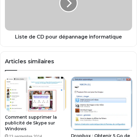
c
e
a
d
t
e
i
C
o
D
n
p
Liste de CD pour dépannage informatique
c
o
o
u
m
r
Articles similaires
m
d
e
é
s
p
e
a
r
n
v
n
i
a
c
g
e
e
Comment supprimer la
W
i
publicité de Skype sur
i
n
Windows
n
f
Dropbox : Obtenir 5 Go de
23 septembre 2014