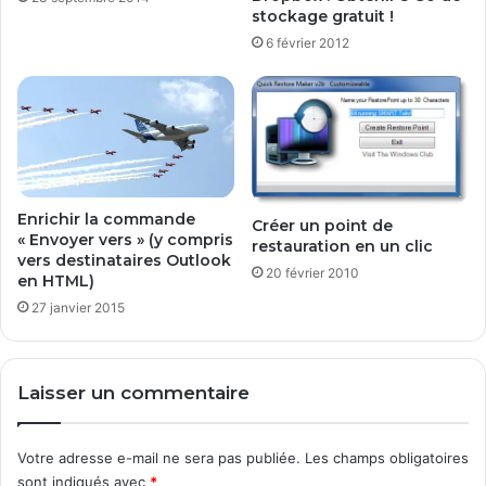
d
o
stockage gratuit !
o
r
6 février 2012
w
m
s
a
t
i
q
u
e
Enrichir la commande
Créer un point de
« Envoyer vers » (y compris
restauration en un clic
vers destinataires Outlook
20 février 2010
en HTML)
27 janvier 2015
Laisser un commentaire
Votre adresse e-mail ne sera pas publiée.
Les champs obligatoires
sont indiqués avec
*