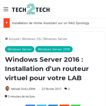
Menu
Unifi : Installation et configuration des points d’accès Ubiquiti
Accueil
/
Windows OS
/
Windows Server
Windows Server
Windows Server 2016
Windows Server 2016 :
Installation d’un routeur
virtuel pour votre LAB
Mikaël GUILLERM
22 février 2017
3
3 minutes de lecture
Facebook
X
Linkedin
Reddit
WhatsApp