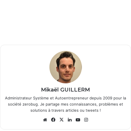
Mikaël GUILLERM
Administrateur Système et Autoentrepreneur depuis 2009 pour la
société zerobug. Je partage mes connaissances, problèmes et
solutions à travers articles ou tweets !
We
Fa
X
Lin
Yo
Ins
bsi
ce
ke
uT
tag