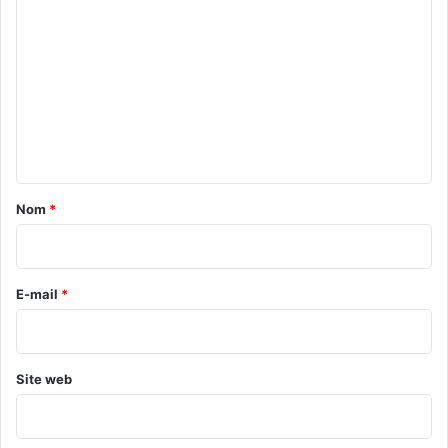
o
m
m
e
n
t
a
Nom
*
i
r
e
E-mail
*
*
Site web