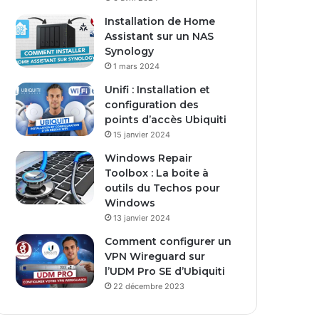
s
Installation de Home
e
Assistant sur un NAS
E
Synology
m
1 mars 2024
a
i
Unifi : Installation et
l
configuration des
points d’accès Ubiquiti
15 janvier 2024
Windows Repair
Toolbox : La boite à
outils du Techos pour
Windows
13 janvier 2024
Comment configurer un
VPN Wireguard sur
l’UDM Pro SE d’Ubiquiti
22 décembre 2023