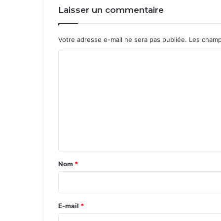
Laisser un commentaire
Votre adresse e-mail ne sera pas publiée.
Les champ
C
o
m
m
e
n
t
a
Nom
*
i
r
e
E-mail
*
*