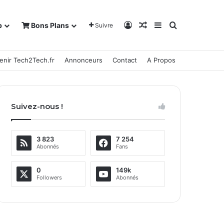
Connexion
Article Aléatoire
Sidebar (barre la
Rechercher
b
Bons Plans
Suivre
enir Tech2Tech.fr
Annonceurs
Contact
A Propos
Suivez-nous !
3 823
7 254
Abonnés
Fans
0
149k
Followers
Abonnés