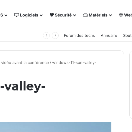
OS
Logiciels
Sécurité
Matériels
We
 NAS Synology
Forum des techs
Annuaire
Sout
 vidéo avant la conférence
/
windows-11-sun-valley-
-valley-