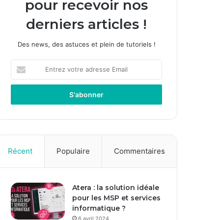
pour recevoir nos
derniers articles !
Des news, des astuces et plein de tutoriels !
E
n
t
r
e
z
v
o
t
Récent
Populaire
Commentaires
r
e
a
Atera : la solution idéale
d
pour les MSP et services
r
informatique ?
e
s
6 avril 2024