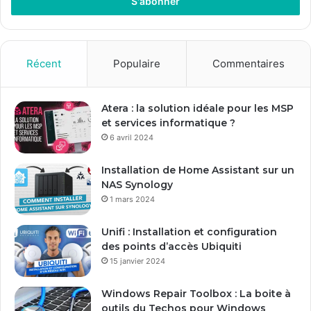
r
e
z
v
o
Récent
Populaire
Commentaires
t
r
e
Atera : la solution idéale pour les MSP
a
et services informatique ?
d
6 avril 2024
r
e
Installation de Home Assistant sur un
s
NAS Synology
s
1 mars 2024
e
E
Unifi : Installation et configuration
m
des points d’accès Ubiquiti
a
15 janvier 2024
i
l
Windows Repair Toolbox : La boite à
outils du Techos pour Windows