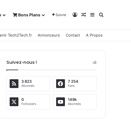
Connexion
Article Aléatoire
Sidebar (barre la
Rechercher
b
Bons Plans
Suivre
enir Tech2Tech.fr
Annonceurs
Contact
A Propos
Suivez-nous !
3 823
7 254
Abonnés
Fans
0
149k
Followers
Abonnés