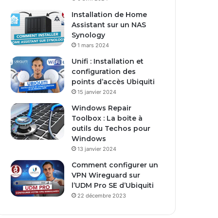
s
Installation de Home
e
Assistant sur un NAS
E
Synology
m
1 mars 2024
a
i
Unifi : Installation et
l
configuration des
points d’accès Ubiquiti
15 janvier 2024
Windows Repair
Toolbox : La boite à
outils du Techos pour
Windows
13 janvier 2024
Comment configurer un
VPN Wireguard sur
l’UDM Pro SE d’Ubiquiti
22 décembre 2023