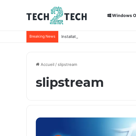
Windows 
Breaking News
Installation de Home Assistant sur un
Accueil
/
slipstream
slipstream