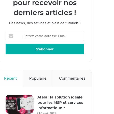
pour recevoir nos
derniers articles !
Des news, des astuces et plein de tutoriels !
E
n
t
r
e
z
v
o
t
Récent
Populaire
Commentaires
r
e
a
Atera : la solution idéale
d
pour les MSP et services
r
informatique ?
e
s
6 avril 2024