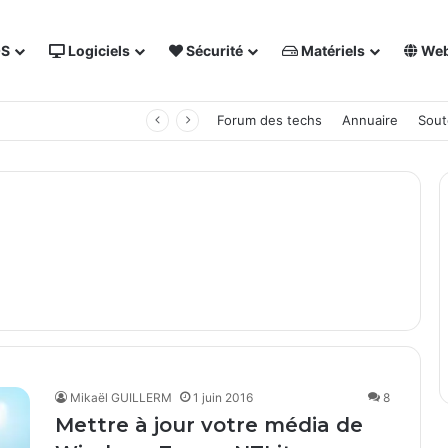
OS
Logiciels
Sécurité
Matériels
We
 NAS Synology
Forum des techs
Annuaire
Sout
Mikaël GUILLERM
1 juin 2016
8
Mettre à jour votre média de