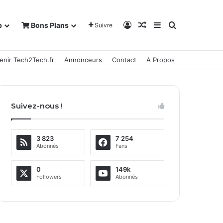
Connexion
Article Aléatoire
Sidebar (barre la
Rechercher
b
Bons Plans
Suivre
enir Tech2Tech.fr
Annonceurs
Contact
A Propos
Suivez-nous !
3 823
7 254
Abonnés
Fans
0
149k
Followers
Abonnés