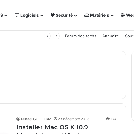
OS
Logiciels
Sécurité
Matériels
We
 NAS Synology
Forum des techs
Annuaire
Sout
Mikaël GUILLERM
23 décembre 2013
174
Installer Mac OS X 10.9