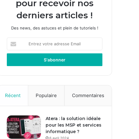
pour recevoir nos
derniers articles !
Des news, des astuces et plein de tutoriels !
E
n
t
r
e
z
v
o
t
Récent
Populaire
Commentaires
r
e
a
Atera : la solution idéale
d
pour les MSP et services
r
informatique ?
e
s
6 avril 2024