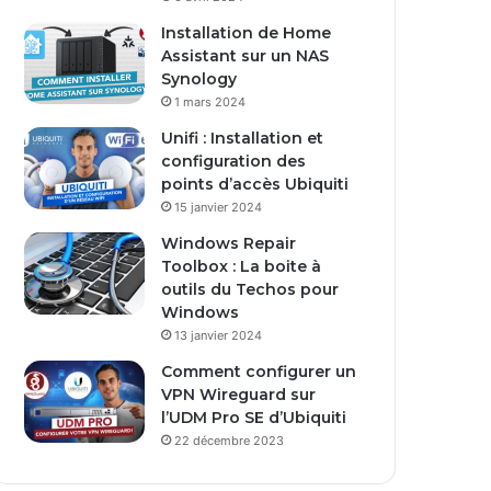
s
Installation de Home
e
Assistant sur un NAS
E
Synology
m
1 mars 2024
a
i
Unifi : Installation et
l
configuration des
points d’accès Ubiquiti
15 janvier 2024
Windows Repair
Toolbox : La boite à
outils du Techos pour
Windows
13 janvier 2024
Comment configurer un
VPN Wireguard sur
l’UDM Pro SE d’Ubiquiti
22 décembre 2023