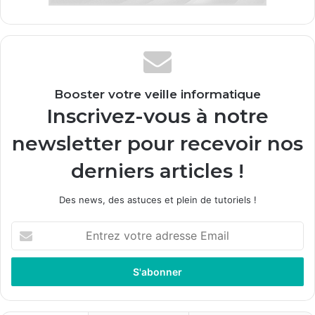
Booster votre veille informatique
Inscrivez-vous à notre
newsletter pour recevoir nos
derniers articles !
Des news, des astuces et plein de tutoriels !
E
n
t
r
e
z