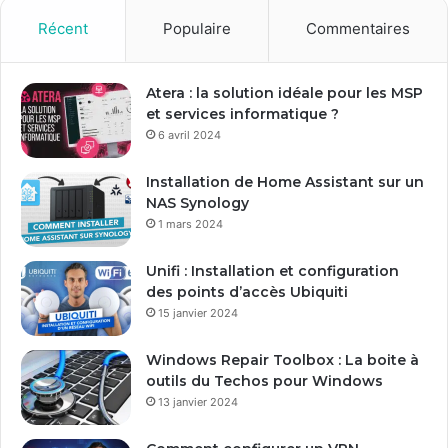
v
o
Récent
Populaire
Commentaires
t
r
e
Atera : la solution idéale pour les MSP
a
et services informatique ?
d
6 avril 2024
r
e
Installation de Home Assistant sur un
s
NAS Synology
s
1 mars 2024
e
E
Unifi : Installation et configuration
m
des points d’accès Ubiquiti
a
15 janvier 2024
i
l
Windows Repair Toolbox : La boite à
outils du Techos pour Windows
13 janvier 2024