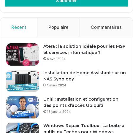
r
e
z
v
o
Récent
Populaire
Commentaires
t
r
e
Atera : la solution idéale pour les MSP
a
et services informatique ?
d
6 avril 2024
r
e
Installation de Home Assistant sur un
s
NAS Synology
s
1 mars 2024
e
E
Unifi : Installation et configuration
m
des points d’accès Ubiquiti
a
15 janvier 2024
i
l
Windows Repair Toolbox : La boite à
outils du Techos pour Windows