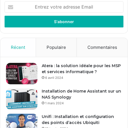
E
n
t
r
e
z
v
o
Récent
Populaire
Commentaires
t
r
e
Atera : la solution idéale pour les MSP
a
et services informatique ?
d
6 avril 2024
r
e
Installation de Home Assistant sur un
s
NAS Synology
s
1 mars 2024
e
E
Unifi : Installation et configuration
m
des points d’accès Ubiquiti
a