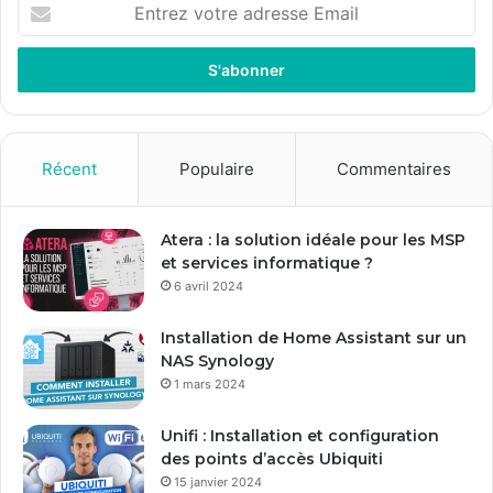
E
n
t
r
e
z
v
o
Récent
Populaire
Commentaires
t
r
e
Atera : la solution idéale pour les MSP
a
et services informatique ?
d
6 avril 2024
r
e
Installation de Home Assistant sur un
s
NAS Synology
s
1 mars 2024
e
E
Unifi : Installation et configuration
m
des points d’accès Ubiquiti
a
15 janvier 2024
i