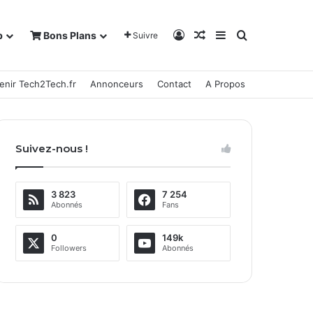
Connexion
Article Aléatoire
Sidebar (barre la
Rechercher
b
Bons Plans
Suivre
enir Tech2Tech.fr
Annonceurs
Contact
A Propos
Suivez-nous !
3 823
7 254
Abonnés
Fans
0
149k
Followers
Abonnés