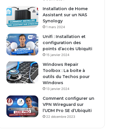
s
Installation de Home
e
Assistant sur un NAS
E
Synology
m
1 mars 2024
a
i
Unifi : Installation et
l
configuration des
points d’accès Ubiquiti
15 janvier 2024
Windows Repair
Toolbox : La boite à
outils du Techos pour
Windows
13 janvier 2024
Comment configurer un
VPN Wireguard sur
l’UDM Pro SE d’Ubiquiti
22 décembre 2023