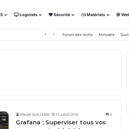
OS
Logiciels
Sécurité
Matériels
We
 NAS Synology
Forum des techs
Annuaire
Sout
Mikaël GUILLERM
13 juillet 2018
0
Grafana : Superviser tous vos