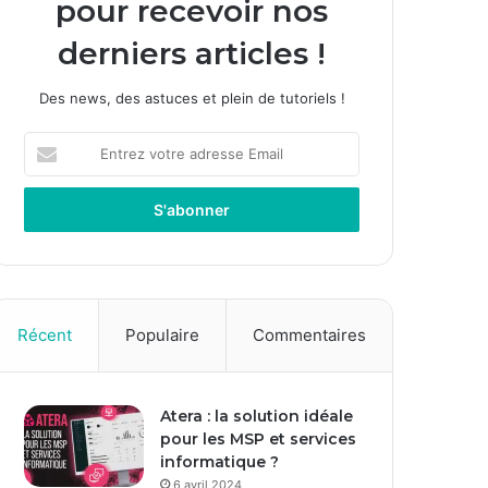
pour recevoir nos
derniers articles !
Des news, des astuces et plein de tutoriels !
E
n
t
r
e
z
v
o
t
Récent
Populaire
Commentaires
r
e
a
Atera : la solution idéale
d
pour les MSP et services
r
informatique ?
e
s
6 avril 2024